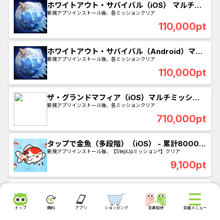
ホワイトアウト・サバイバル（iOS） マルチミ
ッション
新規アプリインストール後、各ミッションクリア
110,000pt
ホワイトアウト・サバイバル（Android）マル
チミッション
新規アプリインストール後、各ミッションクリア
110,000pt
ザ・グランドマフィア（iOS）マルチミッショ
ン
新規アプリインストール後、各ミッションクリア
710,000pt
タップで金魚（多段階）（iOS） - 累計8000ポ
イントを獲得
新規アプリインストール後、【StepUpミッション!!】クリア
9,100pt
タップで金魚（多段階）（Android） - 累計
8000ポイントを獲得
新規アプリインストール後、【StepUpミッション!!】クリア
9,100pt
トップ
無料
アプリ
ショッピング
友達招待
会員メニュー