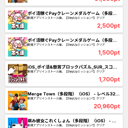
ポイ活稼ぐPayクレーンメダルゲーム（多段
階）（iOS） - クレーン強化100回発動
新規アプリインストール後、【StepUpミッション!!】クリア
2,500pt
ポイ活稼ぐPayクレーンメダルゲーム（多段
階）（Android） - クレーン強化100回発動
新規アプリインストール後、【StepUpミッション!!】クリア
1,500pt
iOS_ポイ活&懸賞ブロックパズル_SUR_スコア
2300点獲得
新規アプリインストール後、【StepUpミッション!!】クリア
1,700pt
Merge Town（多段階）（iOS） - レベル32到
達
新規アプリインストール後、【StepUpミッション!!】クリア
20,960pt
病み彼女これくしょん（多段階）（iOS） - 彼
女10人コンプ
新規アプリインストール後、【StepUpミッション!!】クリア