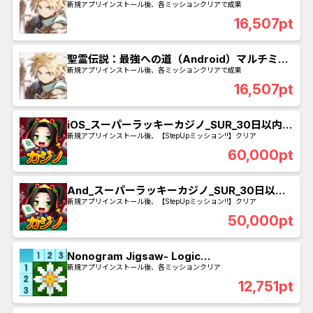
ン
新規アプリインストール後、各ミッションクリアで成果
16,507pt
聖霊伝説：最強への道（Android）マルチミッ
ション
新規アプリインストール後、各ミッションクリアで成果
16,507pt
iOS_スーパーラッキーカジノ_SUR_30日以内に
プレイヤーレベル500到達
新規アプリインストール後、【StepUpミッション!!】クリア
60,000pt
And_スーパーラッキーカジノ_SUR_30日以内
にプレイヤーレベル450到達
新規アプリインストール後、【StepUpミッション!!】クリア
50,000pt
Nonogram Jigsaw- Logic
Puzzle（Android）マルチミッション
新規アプリインストール後、各ミッションクリア
12,751pt