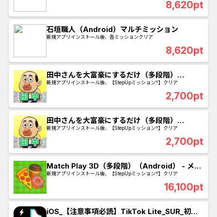
8,620pt
石垣職人（Android）マルチミッション
新規アプリインストール後、各ミッションクリア
8,620pt
田中さんを大富豪にするだけ（多段階）
（iOS） - 金のチケットを200枚落とす（獲
新規アプリインストール後、【StepUpミッション!!】クリア
得）
2,700pt
田中さんを大富豪にするだけ（多段階）
（Android） - 金のチケットを200枚落とす
新規アプリインストール後、【StepUpミッション!!】クリア
（獲得）
2,700pt
Match Play 3D（多段階）（Android） - メガ
オファーを75回コンプリート
新規アプリインストール後、【StepUpミッション!!】クリア
16,100pt
iOS_【注意事項必読】TikTok Lite_SUR_初回