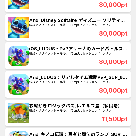
80,000pt
And_Disney Solitaire ディズニー ソリティア
_SUR_60日以内にシーン30クリア 美女と野獣
新規アプリインストール後、【StepUpミッション!!】クリア
80,000pt
iOS_LUDUS・PvPアリーナのカードバトルスト
ラテジーゲーム_SUR_60日以内に戦力2500を
新規アプリインストール後、【StepUpミッション!!】クリア
達成
80,000pt
And_LUDUS：リアルタイム戦略PvP_SUR_60
日以内に戦力2500を達成
新規アプリインストール後、【StepUpミッション!!】クリア
80,000pt
お絵かきロジックパズル-エルフ島（多段階）
（Android） - 謎-15クリア
新規アプリインストール後、【StepUpミッション!!】クリア
11,500pt
And_キノコ伝説：勇者と魔法のランプ_SUR_プ