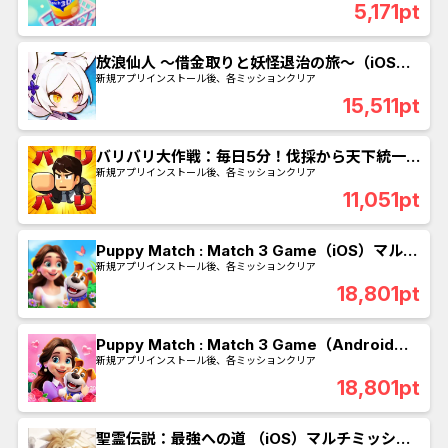
5,171pt
放浪仙人 〜借金取りと妖怪退治の旅〜（iOS）
マルチミッション
新規アプリインストール後、各ミッションクリア
15,511pt
バリバリ大作戦：毎日5分！伐採から天下統一
（Android）マルチミッション
新規アプリインストール後、各ミッションクリア
11,051pt
Puppy Match : Match 3 Game（iOS）マルチ
ミッション
新規アプリインストール後、各ミッションクリア
18,801pt
Puppy Match : Match 3 Game（Android）
マルチミッション
新規アプリインストール後、各ミッションクリア
18,801pt
聖霊伝説：最強への道 （iOS）マルチミッショ