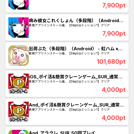
7,900pt
病み彼女これくしょん（多段階）（Android）
- 彼女10人コンプ
新規アプリインストール後、【StepUpミッション!!】クリア
7,900pt
出荷ぶた（多段階）（Android） - 虹ハム x
3300を購入完了
新規アプリインストール後、【StepUpミッション!!】クリア
101,680pt
iOS_ポイ活&懸賞クレーンゲーム_SUR_通常ル
ーレットを490回プレイ
新規アプリインストール後、【StepUpミッション!!】クリア
4,000pt
And_ポイ活&懸賞クレーンゲーム_SUR_通常ル
ーレットを490回プレイ
新規アプリインストール後、【StepUpミッション!!】クリア
4,000pt
And_アラクレ_SUR_50回プレイ