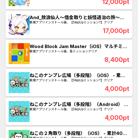
12,000pt
And_放浪仙人〜借金取りと妖怪退治の旅～
_SUR_25日以内に合体・十層を突破
新規アプリインストール後、【StepUpミッション!!】クリア
17,000pt
Wood Block Jam Master（iOS）マルチミッ
ション
新規アプリインストール後、各ミッションクリア
8,400pt
ねこのナンプレ広場（多段階）（iOS） - 累計
500勝利コイン獲得後ファーストミッション画
新規アプリインストール後、【StepUpミッション!!】クリア
面にて達成報酬の400ポイントを獲得
4,000pt
ねこのナンプレ広場（多段階）（Android） -
累計500勝利コイン獲得後ファーストミッショ
新規アプリインストール後、【StepUpミッション!!】クリア
ン画面にて達成報酬の400ポイントを獲得
4,000pt
ねこの２角取り（多段階）（iOS） - 累計4000
新規アプリインストール後、【StepUpミッション!!】クリア