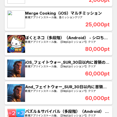
Merge Cooking（iOS）マルチミッション
新規アプリインストール後、各ミッションクリア
25,000pt
ぼくとネコ（多段階）（Android） - シロちん
クラブ購入
新規アプリインストール後、【StepUpミッション!!】クリア
80,000pt
iOS_フェイトウォー_SUR_30日以内に首領の館
レベル28到達
新規アプリインストール後、【StepUpミッション!!】クリア
60,000pt
And_フェイトウォー_SUR_30日以内に首領の
館レベル28到達
新規アプリインストール後、【StepUpミッション!!】クリア
60,000pt
パズル＆サバイバル（多段階）（Android） -
ローダンのパック購入完了
新規アプリインストール後、【StepUpミッション!!】クリア