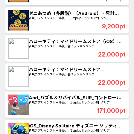
ゼニあつめ（多段階）（Android） - 累計
8000ポイント獲得
新規アプリインストール後、【StepUpミッション!!】クリア
9,200pt
ハローキティ：マイドリームストア（iOS）マ
ルチミッション
新規アプリインストール後、各ミッションクリア
22,000pt
ハローキティ：マイドリームストア
（Android）マルチミッション
新規アプリインストール後、各ミッションクリア
22,000pt
And_パズル＆サバイバル_SUR_コントロールセ
ンターレベル30到達
新規アプリインストール後、【StepUpミッション!!】クリア
171,000pt
iOS_Disney Solitaire ディズニー ソリティア
_SUR_60日以内にシーン30クリア 美女と野獣
新規アプリインストール後、【StepUpミッション!!】クリア