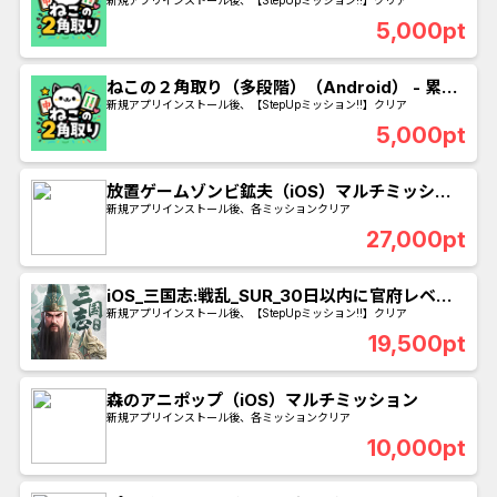
ポイント獲得
5,000pt
ねこの２角取り（多段階）（Android） - 累計
4000ポイント獲得
新規アプリインストール後、【StepUpミッション!!】クリア
5,000pt
放置ゲームゾンビ鉱夫（iOS）マルチミッショ
ン
新規アプリインストール後、各ミッションクリア
27,000pt
iOS_三国志:戦乱_SUR_30日以内に官府レベル
20到達
新規アプリインストール後、【StepUpミッション!!】クリア
19,500pt
森のアニポップ（iOS）マルチミッション
新規アプリインストール後、各ミッションクリア
10,000pt