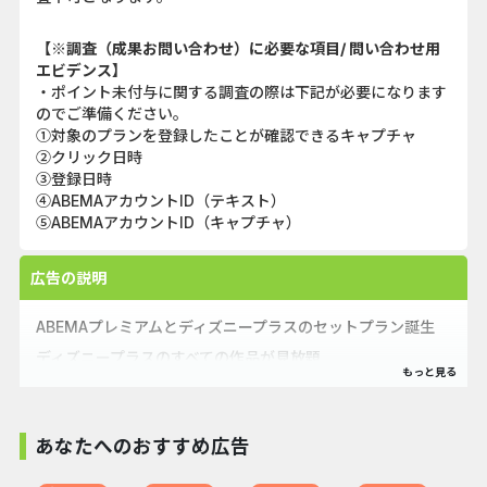
【※調査（成果お問い合わせ）に必要な項目/ 問い合わせ用
エビデンス】
・ポイント未付与に関する調査の際は下記が必要になります
のでご準備ください。
①対象のプランを登録したことが確認できるキャプチャ
②クリック日時
③登録日時
④ABEMAアカウントID（テキスト）
⑤ABEMAアカウントID（キャプチャ）
広告の説明
ABEMAプレミアムとディズニープラスのセットプラン誕生
ディズニープラスのすべての作品が見放題
※ディズニープラス作品の視聴には、ディズニープラスにロ
グインが必要です。
ABEMAは新作映画、国内外の人気ドラマ、話題のアニメや
あなたへのおすすめ広告
スポーツ、恋愛番組など、多彩なジャンルを放送中！