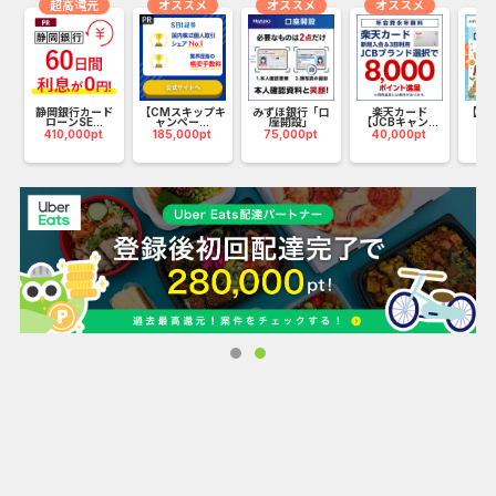
オリジナルエピソード数は国内発の動画サービスで日本
超高還元
オススメ
オススメ
オススメ
No.1（※1）を誇り、総エピソード数は常時約3万以上を配
信。
スマートフォンやPC、タブレット、テレビデバイスなどに
険
合わせて番組を視聴いただけます。
静岡銀行カード
【CMスキップキ
みずほ銀行「口
楽天カード
【リ
ローンSE...
ャンペー...
座開設」
【JCBキャン...
み
410,000pt
185,000pt
75,000pt
40,000pt
75