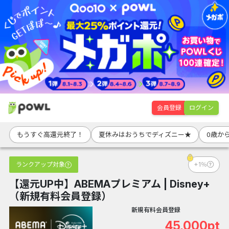
会員登録
ログイン
もうすぐ高還元終了！
夏休みはおうちでディズニー★
0歳か
ランクアップ対象
+1％
【還元UP中】ABEMAプレミアム | Disney+
（新規有料会員登録）
新規有料会員登録
45,000pt