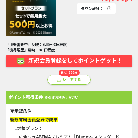
ダウン報酬：-
「獲得審査中」反映：即時～3日程度
「獲得履歴」反映：30日程度
新規会員登録をしてポイントゲット！
最大3,300pt
シェアする
ポイント獲得条件
※必ずお読みください
▼承認条件
新規有料会員登録で成果
L対象プラン：
広告つきABEMAプレミアム | Disney+スタンダード