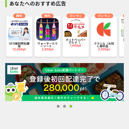
できます。 正しい戦略を使用して、番号ブロックを配置およ
あなたへのおすすめ広告
びマージします。より高いランクに登り、あなたのスキルを
証明してください。いつでもどこでもゲームを楽しんで、楽
無料
無料
カンタン
カンタン
カ
しくてやりがいのある時間を過ごしてください。複数のブロ
ックを同時にマージするときの満足感を切望していますか？
この楽しくて無料のパズルゲームは、きっとあなたにそれを
もたらすでしょう！ このゲームの魅力： - 楽しくてやりが
ホットペッパー
【Ips
いのあるシングルプレイヤーパズルゲーム - いつでもどこで
グルメ［...
ア
】
GFS無料特別講
ウォーターカラ
クラシル（お試
1,000pt
3
もプレイ！ - すべての年齢層に最適な脳のエクササイズ - パ
座
ーソート...
し無料会...
12,000pt
2,600pt
2,000pt
ズルを解くスキルをテストして向上させるための多くのレベ
ル - スムーズで人目を引く効果 - AFK 時に進行状況を自動保
存して一時停止 - デイリーボーナス 遊び方： - 数字のブロ
ックは毎回ゆっくりと上から落ちます - タップしてブロック
が落ちる列を選択します - 新しい番号のロックを解除し、で
きるだけ多くのブロックをマージして、独自のハイスコアを
破ります - ツールを使用して不要なブロックを粉砕 お楽し
みください！ 利用規約：https://nttstudio.net/terms.html
プライバシーポリシー：
https://nttstudio.net/privacy.html