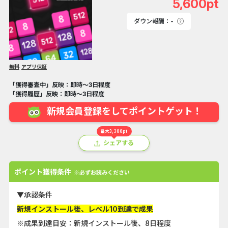
5,600pt
ダウン報酬：-
無料
アプリ保証
「獲得審査中」反映：即時～3日程度
「獲得履歴」反映：即時～3日程度
新規会員登録をしてポイントゲット！
最大3,300pt
シェアする
ポイント獲得条件
※必ずお読みください
▼承認条件
新規インストール後、レベル10到達で成果
※成果到達目安：新規インストール後、8日程度