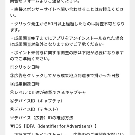
問合せフォームよりご連絡ください。
・直接スポンサーサイトへ問い合わせることはお控えくださ
い。
・クリック発生から50日以上経過したものは調査不可となり
ます。
・成果調査完了までにアプリをアンインストールされた場合
は成果調査対象外となりますのでご了承ください。
・ポイント未付与に関する調査の際は下記が必要になります
のでご準備ください。
①クリック日時
②広告をクリックしてから成果地点到達まで掛かった日数
③成果到達日時
④レベル10到達が確認できるキャプチャ
⑤デバイスID（キャプチャ）
⑥デバイスID（テキスト）
※デバイス（広告）IDの確認方法
▼iOS【IDFA（Identifier for Advertisers）】
下記アプリをインストールし、広告IDのご確認をお願いい