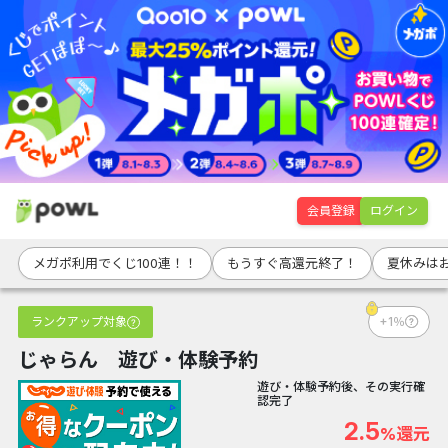
会員登録
ログイン
メガポ利用でくじ100連！！
もうすぐ高還元終了！
夏休みは
ランクアップ対象
+1％
じゃらん 遊び・体験予約
遊び・体験予約後、その実行確
認完了
2.5
%還元