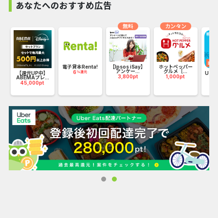
あなたへのおすすめ広告
※サイト詳細に記載の内容は予告無く変更となる場合がござ
無料
カンタン
います。
最新情報については広告主様サイトをご確認下さい。
フ
電子貸本Renta!
【Ipsos iSay】
ホットペッパー
アンケー...
グルメ［...
6
%還元
【還元UP中】
U-N
3,800pt
1,000pt
ABEMAプレ...
45,000pt
20