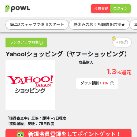
会員登録
ログイン
簡単3ステップで運用スタート
夏休みのおうち時間を応援★
ランクアップ対象
+1％
Yahoo!ショッピング（ヤフーショッピング）
商品購入
1.3
%還元
ダウン報酬：
1%
「獲得審査中」反映：即時～3日程度
「獲得履歴」反映：75日程度
新規会員登録をしてポイントゲット！