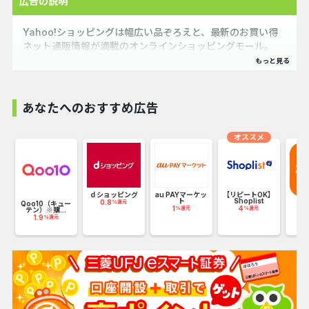
広告の説明
Yahoo!ショッピングは幅広い品ぞろえと、最新のお買い得
ネット通販情報が満載のオンラインショッピングモール。
PayPay残高も使えてさらにお得！
#食品 #グルメ #ダイエット・健康 #キッチン #日用品 #文具
あなたへのおすすめ広告
#レディースファッション #メンズファッション
#コスメ #美容ヘアケア #腕時計 #アクセサリー #ベビー #キ
オススメ
ッズ #マタニティ #ドリンク #水 #お酒 #家電 #スマホ
#タブレット #パソコン #テレビ・オーディオ・カメラ #家
具 #インテリア #DIY #工具 #花 #ガーデニング
E
ｄショッピング
au PAYマーケッ
【リピートOK】
#ペット用品 #生き物 #楽器 #手芸 #コレクション#ゲーム・
.
ト
Shoplist
0.8
%還元
Qoo10（キュー
T
1
4
%還元
%還元
おもちゃ #スポーツ #アウトドア #釣り #旅行
テン）※購...
2
1.9
%還元
#車 #バイク #自転車 #CD #音楽ソフト #チケット #DVD #
映像ソフト #本 #雑誌 #コミック #レンタル