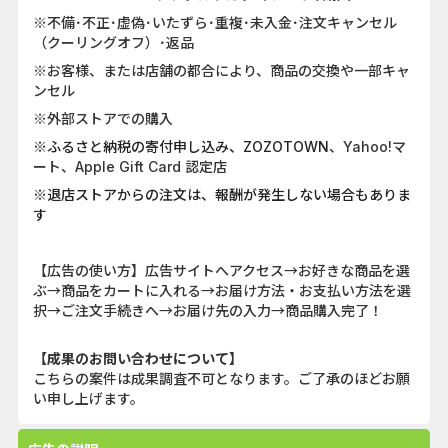
※不備･不正･虚偽･いたずら･重複･未入金･注文キャンセル
（クーリングオフ）･返品
※お客様、または店舗の都合により、商品の交換や一部キャ
ンセル
※外部ストアでの購入
※ふるさと納税の寄付申し込み、ZOZOTOWN
、Yahoo!マ
ート、Apple Gift Card 認定店
※退店ストアからの注文は、報酬が発生しない場合もありま
す
【広告の使い方】広告サイトへアクセス→お好きな商品を選
ぶ→商品をカートに入れる→お届け方法・お支払い方法を選
択→ご注文手続きへ→お届け先の入力→商品購入完了！
【成果のお問い合わせについて】
こちらの案件は成果調査不可となります。ご了承のほどお願
い申し上げます。