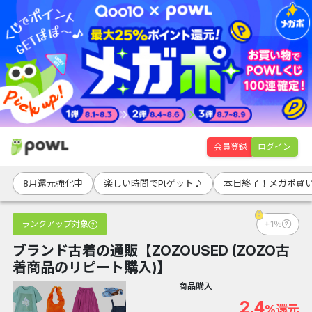
会員登録
ログイン
8月還元強化中
楽しい時間でPtゲット♪
本日終了！メガポ買
ランクアップ対象
+1％
ブランド古着の通販【ZOZOUSED (ZOZO古
着商品のリピート購入)】
商品購入
2.4
%還元