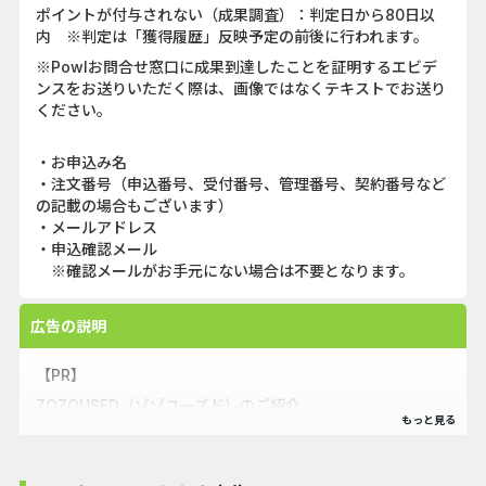
ポイントが付与されない（成果調査）：判定日から80日以
内 ※判定は「獲得履歴」反映予定の前後に行われます。
※Powlお問合せ窓口に成果到達したことを証明するエビデ
ンスをお送りいただく際は、画像ではなくテキストでお送り
ください。
・お申込み名
・注文番号（申込番号、受付番号、管理番号、契約番号など
の記載の場合もございます）
・メールアドレス
・申込確認メール
※確認メールがお手元にない場合は不要となります。
広告の説明
【PR】
ZOZOUSED（ゾゾユーズド）のご紹介
ZOZOUSEDでは6791ブランドの古着を取扱っています。
人気ブランドの古着・中古アイテムをオンラインでご購入い