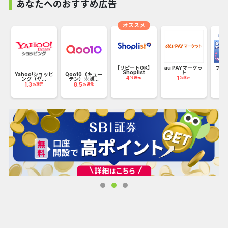
ただけます。
あなたへのおすすめ広告
オススメ
レ
【リピートOK】
au PAYマーケッ
アニ
Shoplist
ト
ラ
Yahoo!ショッピ
Qoo10（キュー
4
1
1
%還元
%還元
ング（ヤ...
テン）※購...
1.3
8.5
%還元
%還元