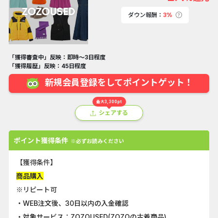
ダウン報酬：
3%
「獲得審査中」反映：即時～3日程度
「獲得履歴」反映：45日程度
新規会員登録をしてポイントゲット！
最大3,300pt
シェアする
ポイント獲得条件
※必ずお読みください
【獲得条件】
商品購入
※リピート可
・WEB注文後、30日以内の入金確認
・対象サービス：ZOZOUSED(ZOZOの古着商品)