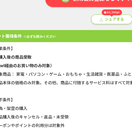
最大3,300pt
シェアする
ント獲得条件
※必ずお読みください
果条件】
購入後の商品受取
owl経由のお買い物のみ対象）
象商品： 家電・パソコン・ゲーム・おもちゃ・生活雑貨・医薬品・ふと
アプリ
クレジットカード
金融
生活
ショッピング
総
品本体の価格のみ対象。その他、商品に付随するサービス料はすべて対
Double Number Merging...
静岡銀行カード
下条件】
U-NEXT_無料お試し登録
【還元UP中】
偽・架空の購入
品購入後のキャンセル・返品・未受領
GFS無料特別講座
【CMスキップ
ーポンやポイントの利用分は対象外