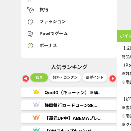
旅行
ファッション
Powlでゲーム
ポイ
ボーナス
【成
商品
（P
人気ランキング
※対
ショッピング
総合
無料・カンタン
高ポイント
ゲーム
※商
..
Qoo10（キューテン）※購...
【却
.
静岡銀行カードローンSE...
※虚
※商
【還元UP中】ABEMAプレ...
※ク