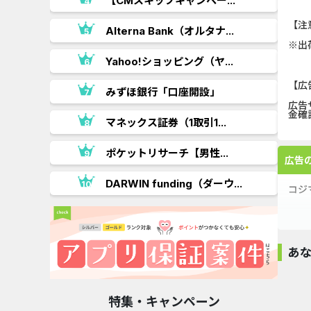
【CMスキップキャンペー...
【注
.
Alterna Bank（オルタナ...
※出
Yahoo!ショッピング（ヤ...
【広
みずほ銀行「口座開設」
広告
金確
マネックス証券（1取引1...
ポケットリサーチ【男性...
広告
DARWIN funding（ダーウ...
コジ
テレ
あ
日本
特集・キャンペーン