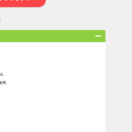
ん
合
無料・カンタン
高ポイント
ゲーム
アプリ
クレジットカ
象外
ローンSE...
Double Number Merging...
ABEMAプレ...
And_マフィア・シティ-...
キャンペー...
And_ロードモバイル_SUR...