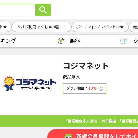
ト★
メガポ利用でくじ100連！！
ボーナスptプレゼント中★
最
キング
無料
コジマネット
商品購入
ダウン報酬：
10%
「獲得審査中」反映：15日程度
「獲得履歴
新規会員登録をしてポイ