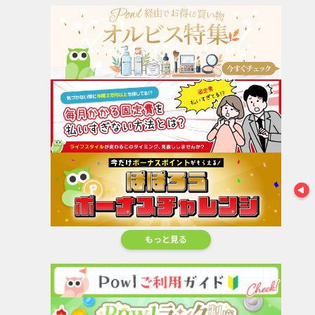
アニメイトオンラ
ロフトネットスト
エア・リゾーム公
インシ...
ア
式サイト
iHerb
1.6
2.4
1.6
%還元
%還元
%還元
1.6
%還
もっと見る