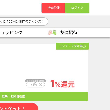
会員登録
ログイン
大12,700円分GETのチャンス！
ショッピング
友達招待
ランクアップ対象
1
%還元
」反映：120日程度
ントゲット！