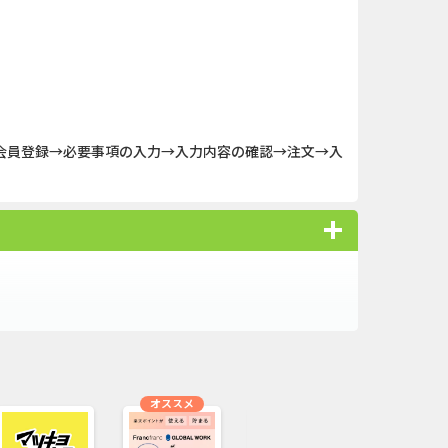
ank（オルタナ...
iOS_スーパーラッキーカ...
「口座開設」
iOS_パズル＆コンクエス...
（1取引1...
And_パズル＆コンクエス...
ーチ【男性...
And_スーパーラッキーカ...
会員登録→必要事項の入力→入力内容の確認→注文→入
nding（ダーウ...
And_タイトーオンライン...
】みずほ銀...
iOS_エバーテイル_3日間...
ＵＦＪカード
iOS_パラノイズ_7日以内...
オススメ