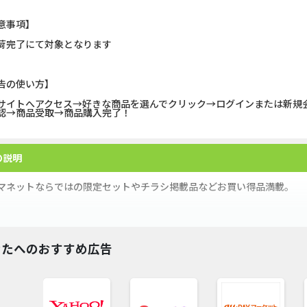
DOOR賃貸
Alterna B
意事項】
グリーン・ワークホース...
みずほ銀行
荷完了にて対象となります
【Ipsos iSay】アンケー...
マネックス証券
告の使い方】
Wood Block Jam（レベル...
ポケットリサ
サイトへアクセス→好きな商品を選んでクリック→ログインまたは新規
認→商品受取→商品購入完了！
ホットペッパーグルメ［...
DARWIN fu
クラシル（お試し無料会...
【リピートOK
の説明
Nielsen（ニールセン）...
【PR】三菱
マネットならではの限定セットやチラシ掲載品などお買い得品満載。
ビ・冷蔵庫・洗濯機など大型商品の標準セッティング作業無料！
なたへのおすすめ広告
全国のお近くのコジマ店舗でご購入後も充実サポート！