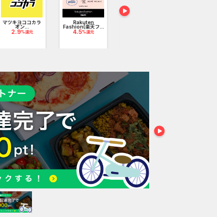
マツキヨココカラ
Rakuten
JAタウン
オン...
Fashion(楽天フ...
1.52
%還元
アイリスプ
2.9
4.5
%還元
%還元
（アイリ..
2.24
%還