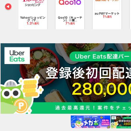
au PAYマーケット
1
%還元
Yahoo!ショッピン
Qoo10（キューテ
グ（ヤ...
ン）※購...
元
1.3
7
%還元
%還元