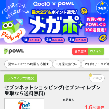
会員登録
ログイン
夏休みのおうち時間を応援★
8月還元強化中
本日終了！メガ
ランクアップ対象
+1％
セブンネットショッピング(セブン-イレブン
受取なら送料無料)
商品購入
1.6
%還元