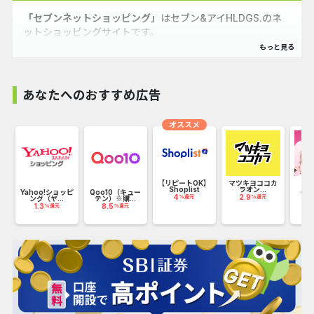
「セブンネットショッピング」
はセブン&アイHLDGS.のネ
ットショッピングサイトです。
セブン‐イレブン受け取りなら送料無料！24時間受取り可
能！
あなたへのおすすめ広告
その他セブンネットショッピングでしか購入できない限定商
品、
オススメ
他店では入手困難な専門的商品を取り扱っています。
ホ
【リピートOK】
マツキヨココカ
【
Shoplist
ラオン...
用】
Yahoo!ショッピ
Qoo10（キュー
4
2.9
0
%還元
%還元
ング（ヤ...
テン）※購...
1.3
8.5
%還元
%還元