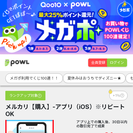
会員登録
ログイン
メガポ利用でくじ100連！！
夏休みはおうちでディズニー★
ランクアップ対象
+1％
メルカリ【購入】-アプリ（iOS）※リピート
OK
アプリ上での購入後、30日以内
の取引完了で成果