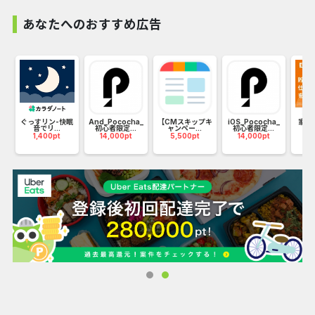
あなたへのおすすめ広告
メルカリは無料で使えるフリマアプリ
【不要品を出品】
「まだ使えるけどもう必要ないモノ」をメルカリへ。出品時
リ
の登録は３ステップでOK
売りたい商品を撮影し、案内にそって商品の状態や価格、配
ぐっすリン-快眠
And_Pococha_
【CMスキップキ
iOS_Pococha_
家計
音でリ...
初心者限定...
ャンペー...
初心者限定...
ォ
送方法を設定するだけ完了
1,400pt
14,000pt
5,500pt
14,000pt
3
【欲しい物を買う】
欲しいものが見つかったら購入ボタンを押し、支払い方法を
選択。あとは商品到着を待つだけ。
いま出品されている1億品のなかから欲しい物を、探してみ
ましょう
【売れたお金を使う】
メルカリで売れたお金はそのまま全国のコンビニエンススト
ア・飲食店・ドラッグストアなど、