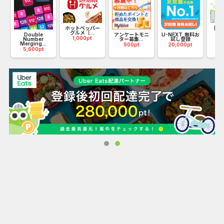
ホットペッパー
【Ips
グルメ［...
ア
回
Double
アンケートモニ
U-NEXT_無料お
1,000pt
3
Number
ター募集...
試し登録
Merging...
900pt
20,000pt
5,600pt