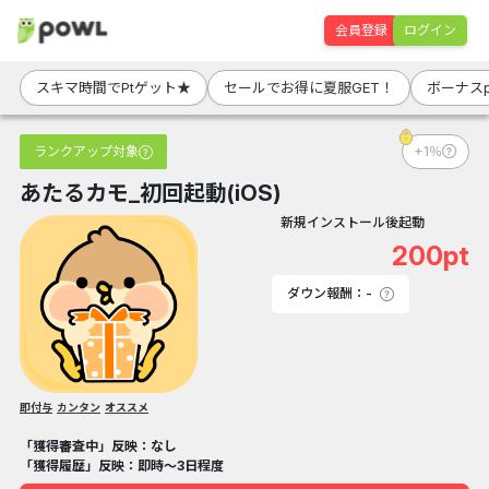
会員登録
ログイン
スキマ時間でPtゲット★
セールでお得に夏服GET！
ボーナス
ランクアップ対象
+1％
あたるカモ_初回起動(iOS)
新規インストール後起動
200pt
ダウン報酬：-
即付与
カンタン
オススメ
「獲得審査中」反映：なし
「獲得履歴」反映：即時～3日程度