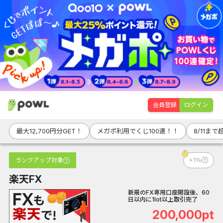
会員登録
ログイン
最大12,700円分GET！
メガポ利用でくじ100連！！
8/11ま
ランクアップ対象
+1％
楽天FX
新規のFX専用口座開設後、60
日以内に1lot以上取引完了
200,000pt