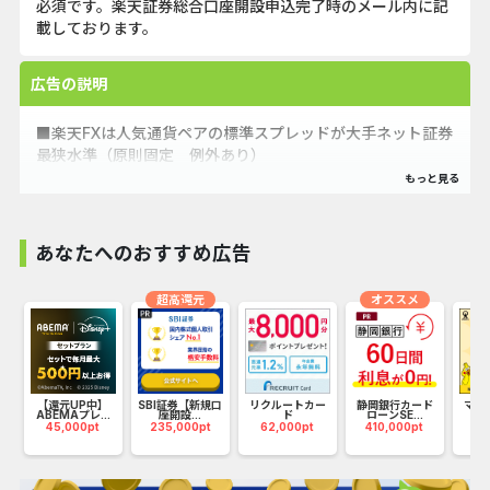
必須です。楽天証券総合口座開設申込完了時のメール内に記
載しております。
広告の説明
■楽天FXは人気通貨ペアの標準スプレッドが大手ネット証券
最狭水準（原則固定 例外あり）
■取引手数料無料でお取引いただけます。
■スマートフォンでご利用いただけるiSPEED FXやパソコン
版取引ツールMARKETSPEED FXなど取引ツールも充実！！
あなたへのおすすめ広告
■～楽天FX新規口座開設プログラム実施中～FX口座開設＋
お取引でキャッシュバック！
超高還元
オススメ
G
【還元UP中】
SBI証券【新規口
リクルートカー
静岡銀行カード
マネ
ABEMAプレ...
座開設...
ド
ローンSE...
（1
45,000pt
235,000pt
62,000pt
410,000pt
17