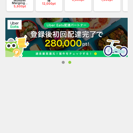
.
Number
座
Merging...
12,000pt
20
5,600pt