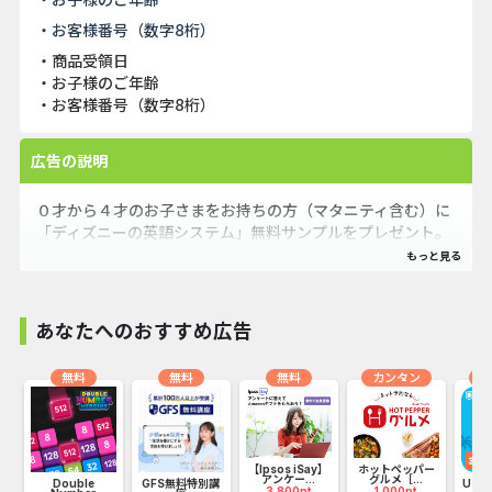
・お客様番号（数字8桁）
・商品受領日
・お子様のご年齢
・お客様番号（数字8桁）
広告の説明
０才から４才のお子さまをお持ちの方（マタニティ含む）に
「ディズニーの英語システム」無料サンプルをプレゼント。
「見る、聴く、遊ぶ」で家族一緒に楽しめる
あなたへのおすすめ広告
無料
無料
無料
カンタン
オ
【Ipsos iSay】
ホットペッパー
アンケー...
グルメ［...
Double
GFS無料特別講
U-N
3,800pt
1,000pt