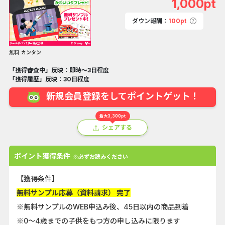
1,000pt
ダウン報酬：
100pt
無料
カンタン
「獲得審査中」反映：即時～3日程度
「獲得履歴」反映：30日程度
新規会員登録をしてポイントゲット！
最大3,300pt
シェアする
ポイント獲得条件
※必ずお読みください
【獲得条件】
無料サンプル応募（資料請求） 完了
※無料サンプルのWEB申込み後、45日以内の商品到着
※0～4歳までの子供をもつ方の申し込みに限ります