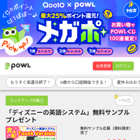
会員登録
ログイン
もうすぐ高還元終了！
0歳から口座開設できる！
夏休みはお
ランクアップ対象
+1％
「ディズニーの英語システム」無料サンプル
プレゼント
無料サンプル応募（資料請求）
完了