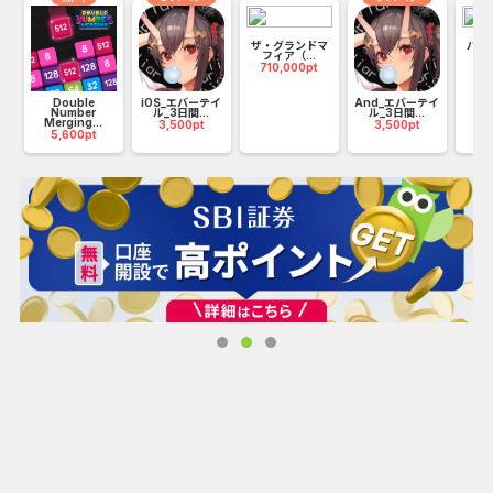
ザ・グランドマ
パズ
POP! Slotsは、スロット・マシーンの面白い刺激的なプレー
フィア（...
（An
710,000pt
16
を通してVIPステータスを得るのを楽しませてくれます。
POP! Slotsアプリがあれば、オンライン・スロット・マシー
限
Double
iOS_エバーテイ
And_エバーテイ
Number
ル_3日間...
ル_3日間...
ンや他のカジノゲームをプレーするだけでVIPステータスま
Merging...
3,500pt
3,500pt
5,600pt
で登り詰め、特典を得ることができます。
どのような仕組みなのか？
・完全無料のスロットプレー向けの最高のアプリの一つ、
POP! Slotsをダウンロードして、無料スロットマシーンでノ
ー・デポジットカジノにすぐにアクセスしよう。
POP! Slotsのスロット・マシーンの多くは、あなたにはすで
に馴染みがあるゲームであり、またラスベガスのカジノフロ
アでプレーするゲームです！
POP! Slotsは、完全にノー・デポジットカジノの楽しいスロ
ット・マシーンゲームをお届けします。POP! Slotsは、あな