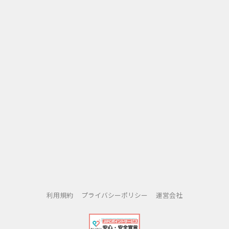
たが真の楽しいカジノ・エクスペリエンスをオンラインで楽
しみながら、VIPステータスを達成し大勝するのを可能にし
ます。インスタント・ボーナス、莫大なプログレッシブジャ
ックポットなどさらにたくさんのものを獲得しよう！
POP! Slotsをなぜダウンロードするのか？
・完全無料のゲームプレー
・メガ・プログレッシブ・ジャックポット
・定期的に導入される新しいスロット・マシーン
・真のソーシャルスロットトーナメント！
・POP! Slotsが提供する実在の、地上カジノ・スロット・マ
シーン － MGM、ルクソール、マンダレイ・ベイ、エクスカ
リバーなどのブランデッド・スロットを含む!
・ボーナス・チップおよびさらに多くのフリー・スピンを対
象にしたクエストや日替わりイベント
利用規約
プライバシーポリシー
運営会社
・フリー・スピンを対象にした毎時間のまた日替わりの無料
チップ・ボーナス、および特典獲得そしてジャックポット勝
負のチャンス