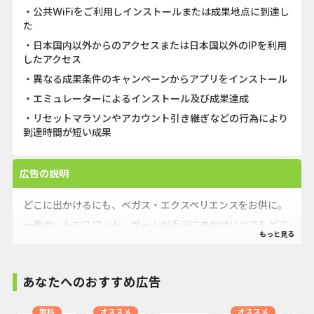
・公共WiFiをご利用しインストールまたは成果地点に到達し
た
・日本国内以外からのアクセスまたは日本国以外のIPを利用
したアクセス
・異なる成果条件のキャンペーンからアプリをインストール
・エミュレーターによるインストール及び成果達成
・リセットマラソンやアカウント引き継ぎなどの行為により
到達時間が短い成果
広告の説明
どこに出かけるにも、ベガス・エクスペリエンスをお供に。
一番ホットなスロット・ゲームが手元にあればいつでもどこ
でも、POP! Slotsをプレーできます。
実際のカジノの仮想バージョンに行って友だちと一緒にスピ
ンして勝負できる唯一のカジノゲーム。
あなたへのおすすめ広告
Androidフォンとモバイル・デバイス向けのPOP! Slotsをダ
ウンロードしてください。
無料
オススメ
オススメ