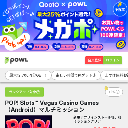
会員登録
ログイン
最大12,700円分GET！
楽しい時間でPtゲット♪
まずは無料お試
ランクアップ対象
+1％
POP! Slots™ Vegas Casino Games
（Android）マルチミッション
新規アプリインストール後、各
ミッションクリア