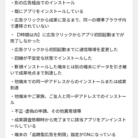
・別の広告経由でのインストール
・既にアプリをインストールしている
・広告クリックから成果に至るまで、同一の標準ブラウザ内
で遷移されていない
・【1時間以内】に広告クリックからアプリ初回起動までが
完了しなかった
・広告クリックから初回起動までに通信環境を変更した
・回線が不安定な状態でインストールした
・新規インストールした端末とは別の端末にデータを引き継
いで成果地点まで到達した
・他端末での同一IPアドレスからのインストールまたは成果
到達
・他端末やご家族、ご友人と同一IPアドレスでのインストー
ル
・不正･虚偽の申請、その他異常値等
・成果調査依頼時から完了までに該当アプリをアンインスト
ールしている
・端末の「追跡型広告を制限」設定がONになっている