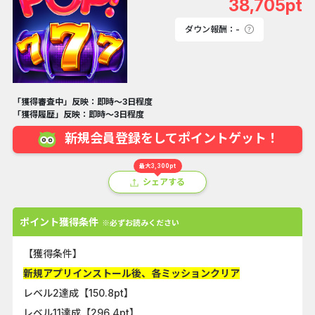
38,705pt
ダウン報酬：-
「獲得審査中」反映：即時～3日程度
「獲得履歴」反映：即時～3日程度
新規会員登録をしてポイントゲット！
最大3,300pt
シェアする
ポイント獲得条件
※必ずお読みください
【獲得条件】
新規アプリインストール後、各ミッションクリア
レベル2達成【150.8pt】
レベル11達成【296.4pt】