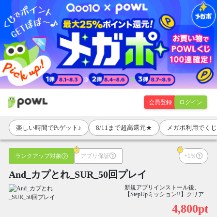
会員登録
ログイン
楽しい時間でPtゲット♪
8/11まで超高還元★
メガポ利用でくじ
ランクアップ対象
アプリ保証
+1％
And_カプとれ_SUR_50回プレイ
新規アプリインストール後、
【StepUpミッション!!】クリア
4,800pt