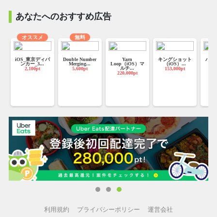
無料新規登録で500円分の遊べるポイントがもれなくもらえ
る！
あなたへのおすすめ広告
（受取りには本人確認が必要となります）
オススメ
無料
◆毎日ログインでログインボーナスももらっちゃおう！◆
-
iOS_東京ディバ
Double Number
Yarn
キングショット
ハロ
ンカー_3...
Merging...
Loop（iOS）マ
（iOS）...
マ
■カプとれ とは
ルチ...
2,100pt
5,600pt
153,000pt
2
220,000pt
『カプとれ』は、「オンラインクレーンゲーム」や、「オン
ラインキャッチャー」と呼ばれる、
スマートフォンやパソコンからインターネットを通じて、本
物のクレーンゲームが24時間
いつでもどこでも楽しめるサービスです。
通常のクレーンゲームはもちろん「３本爪」や「アーム回
転」「アーム落下ストップ」など
多彩な機能をもったクレーンゲームを24時間、楽しめます！
■カプコン限定の景品が『カプとれ』に登場！
カプコンの人気ゲームから、オリジナル景品が続々、登場予
利用規約
プライバシーポリシー
運営会社
定！