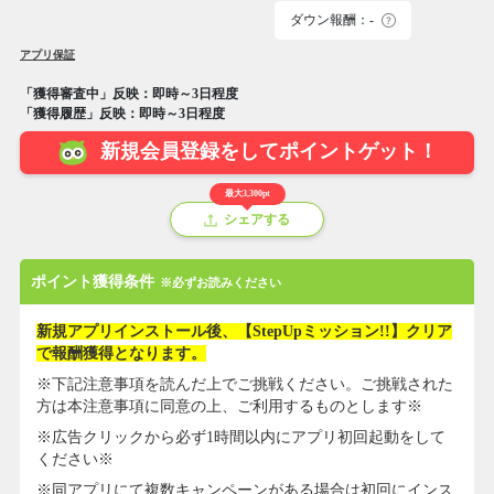
ダウン報酬：-
アプリ保証
「獲得審査中」反映：即時～3日程度
「獲得履歴」反映：即時～3日程度
新規会員登録をしてポイントゲット！
最大3,300pt
シェアする
ポイント獲得条件
※必ずお読みください
新規アプリインストール後、【StepUpミッション!!】クリア
で報酬獲得となります。
※下記注意事項を読んだ上でご挑戦ください。ご挑戦された
方は本注意事項に同意の上、ご利用するものとします※
※広告クリックから必ず1時間以内にアプリ初回起動をして
ください※
※同アプリにて複数キャンペーンがある場合は初回にインス