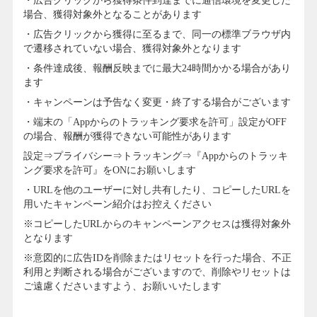
・広告クリックから獲得条件到達までに通信環境を変更した
場合、獲得対象外となることがあります
・広告クリックから獲得に至るまで、同一の標準ブラウザ内
で遷移されていない場合、獲得対象外となります
・条件達成後、報酬反映までに最大24時間かかる場合があり
ます
・キャンペーンは予告なく変更・終了する場合がございます
・端末の「Appからのトラッキング要求を許可」設定がOFF
の場合、報酬が獲得できない可能性があります
設定⇒プライバシー⇒トラッキング⇒『Appからのトラッキ
ング要求を許可』をONにお願いします
・URLを他のユーザーに対し共有したり、コピーしたURLを
用いたキャンペーン紹介はお控えください
※コピーしたURLからのキャンペーンアクセスは獲得対象外
となります
※意図的に広告IDを削除またはリセットを行った場合、不正
利用と判断される場合がございますので、削除やリセットは
ご遠慮くださいますよう、お願いいたします