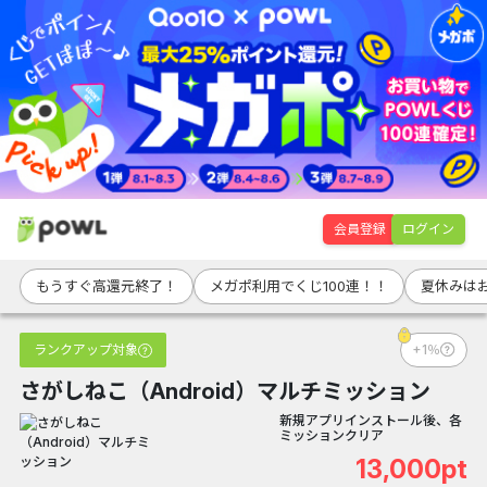
会員登録
ログイン
もうすぐ高還元終了！
メガポ利用でくじ100連！！
夏休みは
ランクアップ対象
+1％
さがしねこ（Android）マルチミッション
新規アプリインストール後、各
ミッションクリア
13,000pt