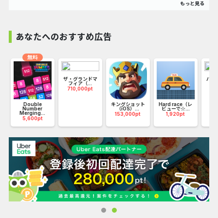
しかし、よく探すと小さな違いが潜んでいる。
集中して隅々まで目を凝らし、ただ一匹を探し出せ。
あなたへのおすすめ広告
◆ 誰でもすぐに楽しめる間違いさがし
ルールはシンプル。見比べて、探して、見つける。
無料
ちょっとした暇つぶし・ひまつぶしにも、
じっくり頭を使いたいときにもぴったり。
ザ・グランドマ
パズ
マ
フィア（...
（i
710,000pt
16
見つけた瞬間の「いた!」がクセになる。
Double
キングショット
Hard race（レ
さまざまな姿のネコたちが待つステージを巡りながら、
Number
（iOS）...
ビューで☆...
Merging...
153,000pt
1,920pt
ゲーム感覚でひまつぶしに次々と挑戦できる。
5,600pt
人気の間違い探しを、パズルゲーム感覚で楽しもう。
観ることは、心を澄ませること。
違いに気づく力は、日常の中でも活きてくる。
さあ、あなたの眼を研ぎ澄ませ。
九匹の中から、見つけよう！