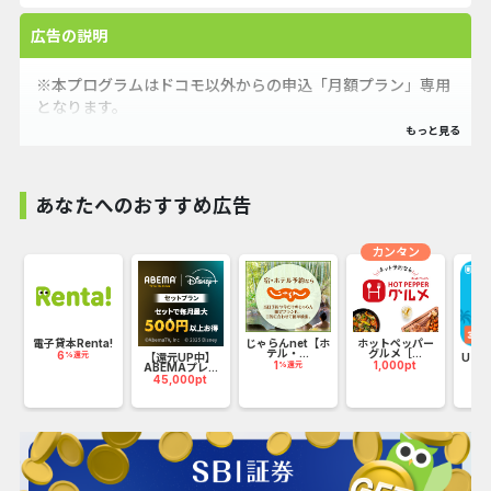
広告の説明
※本プログラムはドコモ以外からの申込「月額プラン」専用
となります。
※Hulu | Disney+ セットプランは本プログラムではありま
せんのでご注意ください。
あなたへのおすすめ広告
6ブランドが揃う唯一のディズニー公式サービス！
ディズニー、ピクサー、スター・ウォーズ、マーベル、ナシ
カンタン
ョナル ジオグラフィック、スター
をまとめて楽しめるのはディズニープラスだけ。
電子貸本Renta!
じゃらんnet【ホ
ホットペッパー
テル・...
グルメ［...
6
%還元
上
【還元UP中】
U-N
1
1,000pt
%還元
ABEMAプレ...
45,000pt
20