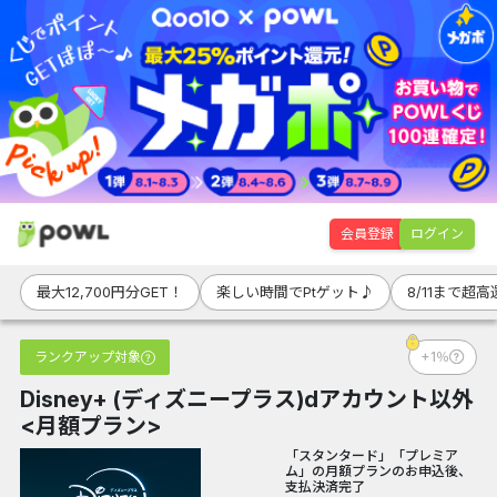
会員登録
ログイン
最大12,700円分GET！
楽しい時間でPtゲット♪
8/11まで超
ランクアップ対象
+1％
Disney+ (ディズニープラス)dアカウント以外
<月額プラン>
「スタンタード」「プレミア
ム」の月額プランのお申込後、
支払決済完了