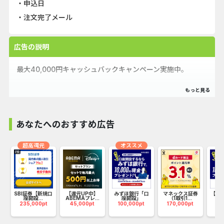
・申込日
・注文完了メール
広告の説明
最大40,000円キャッシュバックキャンペーン実施中。
5G高速回線でサクサクッ！
ギガ使い放題で月額1,298円（税込）のポケットWiFi
あなたへのおすすめ広告
『PLAIO WiMAX（プレイオワイマックス）』のプログラム
です。
超高還元
オススメ
乗り換えなら最大40,000円キャッシュバック。
新規契約なら28,200円キャッシュバックのキャンペーンを
実施中です。
ハ
SBI証券【新規口
【還元UP中】
みずほ銀行「口
マネックス証券
【リ
座開設...
ABEMAプレ...
座開設」
（1取引1...
み
235,000pt
45,000pt
100,000pt
170,000pt
10
□■PLAIO WiMAXが選ばれる理由□■