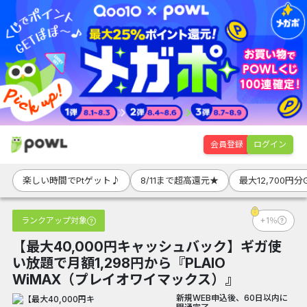
会員登録
ログイン
楽しい時間でPtゲット♪
8/11まで超高還元★
最大12,700円分
ランクアップ対象
+1％
【最大40,000円キャッシュバック】ギガ使
い放題で月額1,298円から『PLAIO
WiMAX（プレイオワイマックス）』
新規WEB申込後、60日以内に