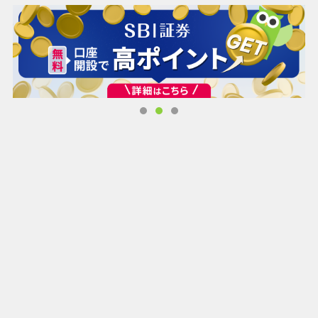
・快適・快速！ストレスフリー！
データ容量無制限で気にせず使える！
・速い回線に自動でつながる3つのネットワーク
・工事不要！届いたその日から利用可能
□■PLAIO WiMAXはこんな時に便利です□■
・外出先でネットし放題！
ポケットWiFiなら持ち運び自由。
高速回線で外でも思う存分インターネットを利用できま
す。
・テレワーク・ノマドワークに！