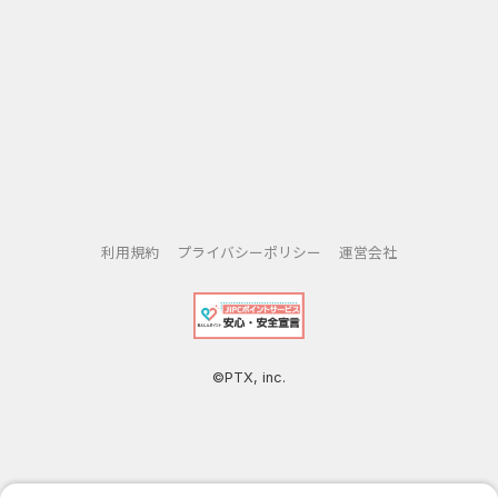
通信速度が良く、電波も途切れる事なく使用できるので自
宅、
カフェでの作業はもちろん、新幹線の移動中でもお仕事い
ただけます。
・複数同時接続に！
パソコンやスマートフォン、ゲーム機、プリンターなど複
数台を接続しても高速回線をキープ。
自宅でも外出先でもストレスなくインターネットを楽しめ
ます。
利用規約
プライバシーポリシー
運営会社
・自宅の固定回線代わりに！
備え付けのWiFIの回線が弱い事は多々あります。
無制限の高速WiFIを自宅のWiFIとして使えばストレスフリ
©PTX, inc.
ー。
・旅行・長距離移動に！
自動的に速い回線つながるので移動中でもストレスフリ