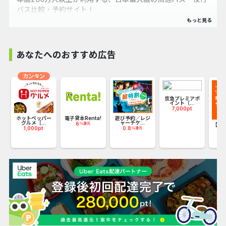
バス比較・予約サイト！
東京・大阪・名古屋などの大都市圏の発着便から、
地方都市を発着するバスまで、約120社3,000便以上のプラ
あなたへのおすすめ広告
ンを掲載！
なんと！新幹線や飛行機より1万円以上安く移動できるかも
カンタン
しれません！
京急プレミアポ
イント（...
7,000pt
シートタイプや車両設備・出発時間帯などで絞り込みができ
ホットペッパー
電子貸本Renta!
遊び予約／レジ
グルメ［...
ャーチケ...
るので、
6
%還元
_
【KL
1,000pt
0.8
%還元
ッ
5
高速バス初心者の方でも分かりやすく比較・予約ができま
す！
◆おすすめポイント◆
1．リピート率は30％以上で、リピート購入にも報酬をお支
払い！
2．日本最大級の高速バス・夜行バスの比較・予約サイト！