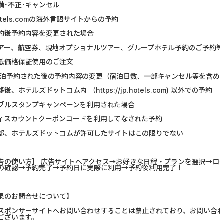
備･不正･キャンセル
U-NEXT_無料お試し登録
【還元UP中】
otels.comの海外言語サイトからの予約
約後予約内容を変更された場合
DOOR賃貸
マネックス証券
アー、航空券、現地オプショナルツアー、グループホテル予約のご予約
【Ipsos iSay】アンケー...
みずほ銀行
低価格保証使用のご注文
宿泊予約された後の予約内容の変更（宿泊日数、一部キャンセル等を含
Nielsen（ニールセン）...
【リピートOK
移後、ホテルズドットコム内 （
https://jp.hotels.com
) 以外での予約
Nielsen（ニールセン）...
DARWIN fu
ブルスタンプキャンペーンを利用された場合
ィスカウントクーポンコードを利用してなされた予約
フランチャイズ比較.net
リクルート
部、ホテルズドットコムが許可したサイトはこの限りでない
ウォーターカラーソート...
DARWIN fu
告の使い方】 広告サイトへアクセス→お好きな日程・プランを選択→
ホットペッパーグルメ［...
Alterna B
の確認→予約完了→予約日に実際に利用→予約後利用完了！
果のお問合せについて】
スポンサーサイトへお問い合わせすることは禁止されており、お問い合
ございます。