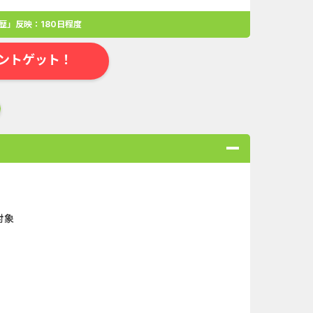
歴」反映：180日程度
ントゲット！
対象
合
無料・カンタン
高ポイント
ゲーム
アプリ
クレジットカ
規口座開設...
Double Number Merging...
ローンSE...
iOS_スーパーラッキーカ...