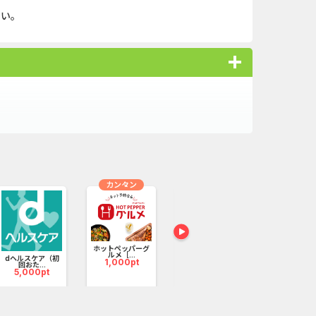
さい。
に合ったぴったりの宿が探せる。
カンタン
無料
無料
ナスステイがあっという間に獲得できます !
ホットペッパーグ
【Ipsos iSay】ア
ルメ［...
ンケー...
dヘルスケア（初
U-NEXT_無
1,000pt
3,800pt
回おた...
し登録
5,000pt
20,000