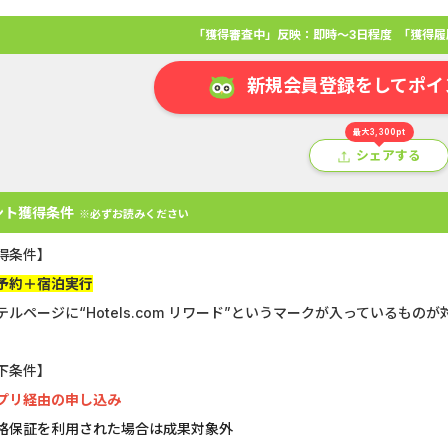
「獲得審査中」反映：即時～3日程度
「獲得履
新規会員登録をしてポイ
最大3,300pt
シェアする
ント獲得条件
※必ずお読みください
得条件】
予約＋宿泊実行
テルページに“Hotels.com リワード”というマークが入っているものが
アプリ
クレジットカード
金融
生活
ショッピング
総
下条件】
Double Number Merging...
SBI証券【新
プリ経由の申し込み
格保証を利用された場合は成果対象外
GFS無料特別講座
静岡銀行カード