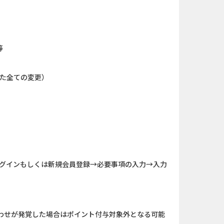
ABEMAプレ...
And_ザ・グランドマフィ...
（1取引1...
iOS_エバーテイル_3日間...
等
「口座開設」
iOS_パズル＆コンクエス...
めた全ての変更）
】みずほ銀...
And_タイトーオンライン...
nding（ダーウ...
【還元UP中】パズル＆サ...
カード
And_ミステリータウン：...
nding（ダーウ...
And_スーパーラッキーカ...
ログインもしくは新規会員登録→必要事項の入力→入力
ank（オルタナ...
Berry Factory Tycoon（...
わせが発覚した場合はポイント付与対象外となる可能