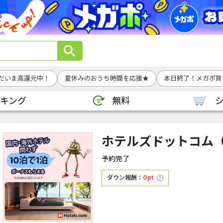
だいま高還元中！
夏休みのおうち時間を応援★
本日終了！メガポ買
キング
無料
ホテルズドットコム（Ho
予約完了
ダウン報酬：
0pt