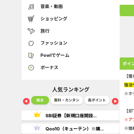
音楽・動画
ショッピング
旅行
ファッション
Powlでゲーム
ポイ
ボーナス
【獲
宿泊
人気ランキング
※ホ
ショッピング
総合
無料・カンタン
高ポイント
ゲーム
【却
..
SBI証券【新規口座開設...
※ア
※価
.
Qoo10（キューテン）※購...