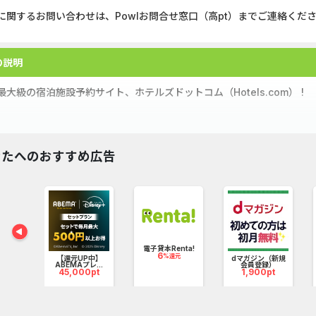
に関するお問い合わせは、Powlお問合せ窓口（高pt）までご連絡くだ
の説明
最大級の宿泊施設予約サイト、ホテルズドットコム（Hotels.com） !
予約ならHotels.com（ホテルズドットコム）にお任せ！
を含めた世界中のホテルや旅館、一棟貸等の宿泊施設からお好みや目的
なたへのおすすめ広告
の施設は直前までキャンセル無料なので予定が変わっても安心！
還元
気のロイヤリティプログラム「Hotels.com™ リワード」では、ボー
電子貸本Renta!
6
%還元
%以上
【還元UP中】
dマガジン（新規
..
ABEMAプレ...
会員登録）
pt
45,000pt
1,900pt