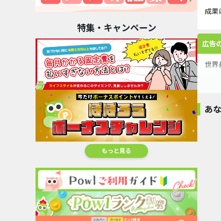
成果
特集・キャンペーン
広告
世界
宿泊
日本
あ
多く
オススメ
100%
大人
もっと見る
KOMEHYO【コメ
兵】店頭...
【還元大幅UP中】
【夏休み応援】
【初月100
16,000pt
dアニ...
Hulu（フ...
還元】ニ.
8,500pt
22,000pt
17,000