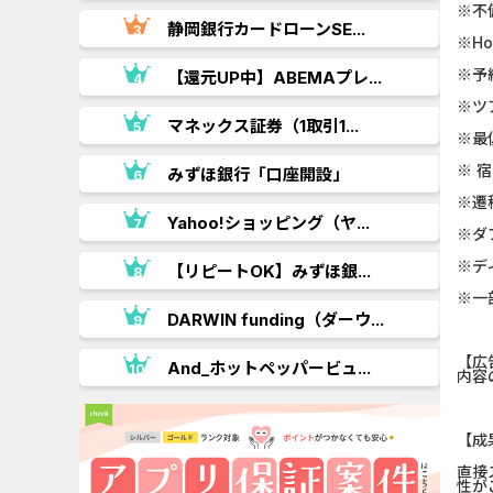
※不
.
静岡銀行カードローンSE...
※H
※予
【還元UP中】ABEMAプレ...
※ツ
マネックス証券（1取引1...
※最
※ 
みずほ銀行「口座開設」
※遷
..
Yahoo!ショッピング（ヤ...
※ダ
※デ
.
【リピートOK】みずほ銀...
※一
DARWIN funding（ダーウ...
【広
And_ホットペッパービュ...
内容
【成
直接
性が