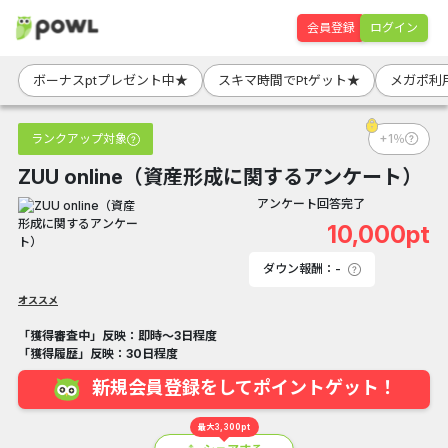
会員登録
ログイン
ボーナスptプレゼント中★
スキマ時間でPtゲット★
メガポ利
ランクアップ対象
+1％
ZUU online（資産形成に関するアンケート）
アンケート回答完了
10,000pt
ダウン報酬：-
オススメ
「獲得審査中」反映：即時～3日程度
「獲得履歴」反映：30日程度
新規会員登録をしてポイントゲット！
最大3,300pt