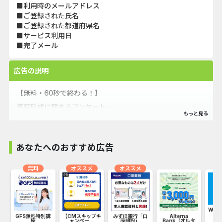
■利用時のメールアドレス
■ご登録された氏名
■ご登録された都道府県名
■サービス利用日
■完了メール
広告の説明
【無料・60秒で終わる！】
資産形成に関するアンケート
資産形成の目的や投資経験の有無など、あなたの資産形成の
取り組み状況についてご回答ください。
あなたへのおすすめ広告
無料
オススメ
オススメ
Wal
ッ
GFS無料特別講
【CMスキップキ
みずほ銀行「口
Alterna
6
座
ャンペー...
座開設」
Bank（オルタ