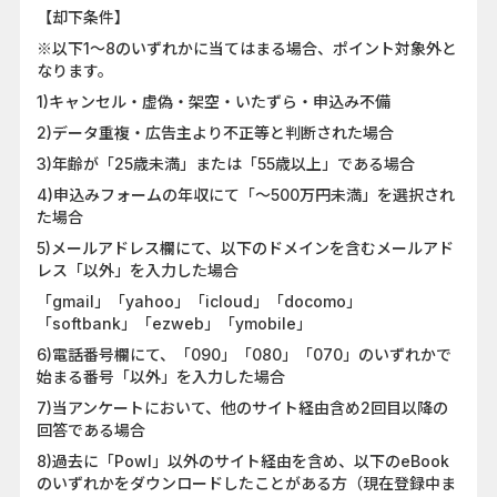
【却下条件】
※以下1〜8のいずれかに当てはまる場合、ポイント対象外と
なります。
1)キャンセル・虚偽・架空・いたずら・申込み不備
2)データ重複・広告主より不正等と判断された場合
3)年齢が「25歳未満」または「55歳以上」である場合
4)申込みフォームの年収にて「〜500万円未満」を選択され
た場合
5)メールアドレス欄にて、以下のドメインを含むメールアド
レス「以外」を入力した場合
「gmail」「yahoo」「icloud」「docomo」
「softbank」「ezweb」「ymobile」
6)電話番号欄にて、「090」「080」「070」のいずれかで
始まる番号「以外」を入力した場合
7)当アンケートにおいて、他のサイト経由含め2回目以降の
回答である場合
8)過去に「Powl」以外のサイト経由を含め、以下のeBook
のいずれかをダウンロードしたことがある方（現在登録中ま