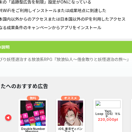
末の「追跡型広告を制限」設定がONになっている
共WiFiをご利用しインストールまたは成果地点に到達した
本国内以外からのアクセスまたは日本国以外のIPを利用したアクセス
なる成果条件のキャンペーンからアプリをインストール
の説明
びり妖怪退治する放浪系RPG『放浪仙人〜借金取りと妖怪退治の旅〜』
びり妖怪退治する放浪系RPG！
豊かな妖怪や神様たちと共に、最強の「のんびり仙人」を目指して修行
なたへのおすすめ広告
無料
オススメ
らすじ】
中に「禁断の書物」を覗いてしまった主人公は、師匠から「破門」を言
Yarn
Loop（iOS）マル
チ...
びり生活に慣れた怠け者でお調子者で何をやってもうまくいかないまる
220,000pt
決意をした！
カラー
Double Number
iOS_東京ディバン
！姉弟子に貸したお金、まだ返してもらえなかった！
.
Merging...
カー_3...