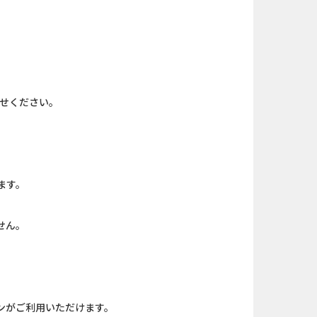
規口座開設...
iOS_エバーテイル_3日間...
（1取引1...
And_スーパーラッキーカ...
nding（ダーウ...
Berry Factory Tycoon（...
わせください。
ank（オルタナ...
iOS_パズル＆コンクエス...
nding（ダーウ...
And_パズル＆コンクエス...
ーチ【男性...
And_ロードモバイル_SUR...
ます。
口座開設のみ）
【還元UP中】パズル＆サ...
せん。
カード
And_ミステリータウン：...
ンがご利用いただけます。