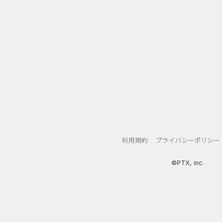
置で楽々修行！いつでもどこでも成長しよう！」
ても座っても、寝ている間でも自動で成長！
機能を使えば、朝放置すれば午後にはレベルアップ。修行の進捗は止ま
れているかも！？
利用規約
プライバシーポリシー
©PTX, inc.