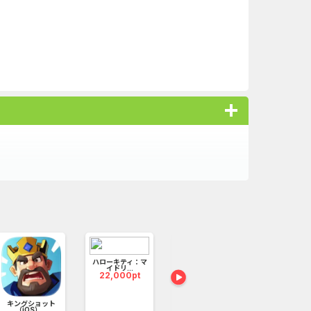
の旅へレッツゴー！
オススメ
い渡された。
ハローキティ：マ
戦国布武：我
イドリ...
下戦国...
22,000pt
135,000
でダメな主人公は無一文で途方に暮れていた時、ついに
キングショット
iOS_エバーテイル
（iOS）...
_3日間...