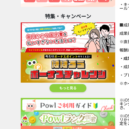
・キ
ール
特集・キャンペーン
■成
成果
※直
報酬
・成
・成
・プ
※ホ
もっと見る
※i
キン
き、
※i
リか
定を