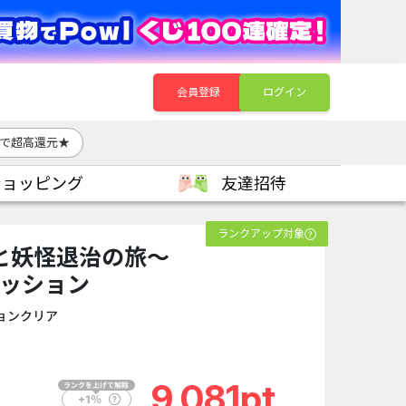
会員登録
ログイン
1まで超高還元★
ショッピング
友達招待
ランクアップ対象
と妖怪退治の旅〜
ミッション
ョンクリア
9,081pt