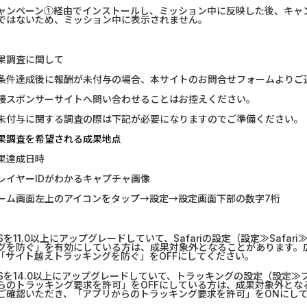
ャンペーン①経由でインストールし、ミッション中に反映した後、キャ
ではないため、ミッション中に表示されません。
果調査に関して
条件達成後に報酬が未付与の場合、本サイトのお問合せフォームよりご
接スポンサーサイトへ問い合わせることはお控えください。
未付与に関する調査の際は下記が必要になりますのでご準備ください。
果調査を希望される成果地点
果達成日時
レイヤーIDがわかるキャプチャ画像
ーム画面左上のアイコンをタップ→設定→設定画面下部の数字7桁
OSを11.0以上にアップグレードしていて、Safariの設定（設定≫Saf
グを防ぐ」を有効にしている方は、成果対象外となることがあります。
「サイト越えトラッキングを防ぐ」をOFFにしてください。
OSを14.0以上にアップグレードしていて、トラッキングの設定（設定
らのトラッキング要求を許可」をOFFにしている方は、成果対象外とな
ご確認いただき、「アプリからのトラッキング要求を許可」をONにし