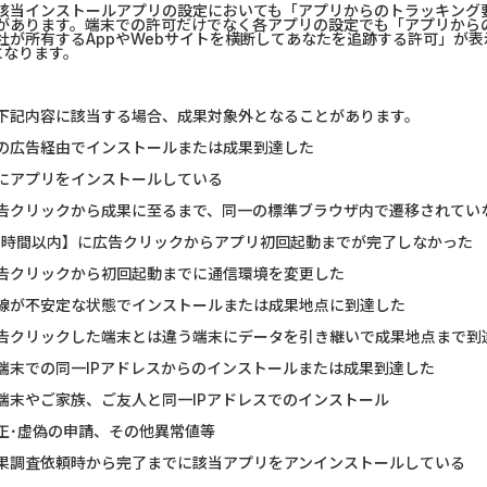
該当インストールアプリの設定においても「アプリからのトラッキング要
があります。端末での許可だけでなく各アプリの設定でも「アプリから
社が所有するAppやWebサイトを横断してあなたを追跡する許可」が
になります。
下記内容に該当する場合、成果対象外となることがあります。
の広告経由でインストールまたは成果到達した
にアプリをインストールしている
告クリックから成果に至るまで、同一の標準ブラウザ内で遷移されてい
1時間以内】に広告クリックからアプリ初回起動までが完了しなかった
告クリックから初回起動までに通信環境を変更した
線が不安定な状態でインストールまたは成果地点に到達した
告クリックした端末とは違う端末にデータを引き継いで成果地点まで到
端末での同一IPアドレスからのインストールまたは成果到達した
端末やご家族、ご友人と同一IPアドレスでのインストール
正･虚偽の申請、その他異常値等
果調査依頼時から完了までに該当アプリをアンインストールしている