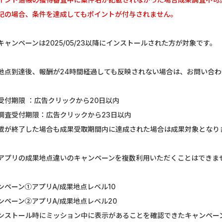
U-NEXT_無料お試し登録
SBI証券【新
記の場合、条件を達成してもポイントが付与されません。
DOOR賃貸
マネックス証券
キャンペーンは2025/05/23以降にインストールされた方が対象です。
【Ipsos iSay】アンケー...
DARWIN fu
地点到達後、報酬が24時間経過しても反映されない場合は、お問い合
Nielsen（ニールセン）...
Alterna B
Nielsen（ニールセン）...
DARWIN fu
受付期限 ：広告クリックから20日以内
調査受付期限：広告クリックから23日以内
ホットペッパーグルメ［...
ポケットリサ
載が終了した場合も成果受取期間内に達成された場合は成果対象となり
Wood Block Jam（レベル...
楽天証券（
アプリの成果地点違いのキャンペーンを複数利用いただくことはできま
ウォーターカラーソート...
リクルート
】
ンペーン①アプリA/成果地点レベル10
ンペーン②アプリA/成果地点レベル20
ンストール時にミッション中に表示があることを確認できたキャンペー