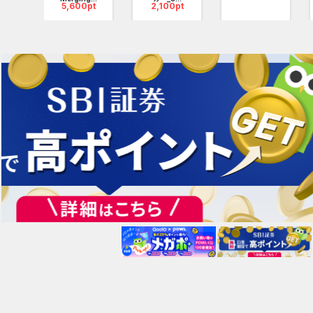
pt
5,600pt
2,100pt
を回収するため、妖怪や神様たちの力を借りて、「最強の仙人」とやら
ームの特徴】
金取りと妖怪退治のハチャメチャな冒険！」
退治の旅に出発！
は玉藻前、右には妲己、背後には孫悟空や安倍晴明も加わる、豪華な仲
して、最強のチームを結成しよう！
体以上の妖怪を討伐！無限の秘宝を集めろ！」
な仙人世界を冒険しながら、百体以上の妖怪ボスと対決。
た妖怪から貴重な秘宝や装備を集め、どんどん強化しよう！
喚して強化！超強力な装備と法術をゲット！」
ひとつで装備、法術、霊獣を召喚！
の配置を組み、どんな敵でも瞬殺する爽快バトルを体験しよう！