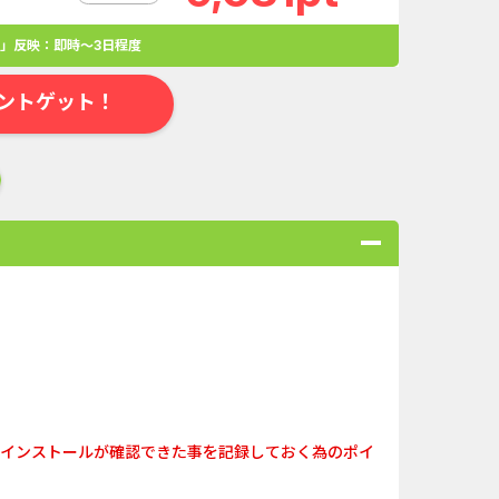
」反映：即時～3日程度
ントゲット！
合
無料・カンタン
高ポイント
ゲーム
アプリ
クレジットカ
ローンSE...
Double Number Merging...
（インストールが確認できた事を記録しておく為のポイ
ABEMAプレ...
iOS_スーパーラッキーカ...
。