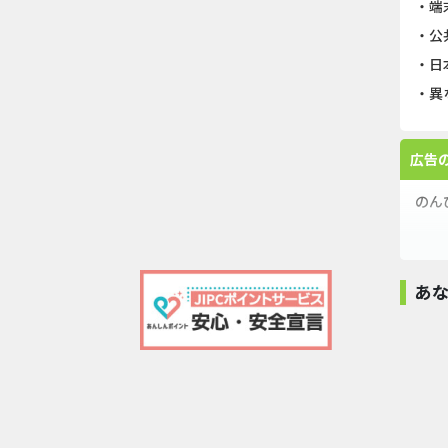
・端
・公
・日
・異
広告
のん
のん
個性
あ
無料
無料
【あ
修行
森のアニポップ
（iOS）...
10,000pt
のん
ある
And_スーパーラ
Arrow Fever（レ
ウォーター
そう
ッキーカ...
ベル100...
ソート..