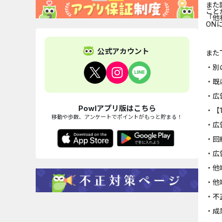
また
こと
「他
ON
公式アカウント
また
・別
・既
・広
Powlアプリ版はこちら
・【
移動や歩数、アンケートでポイントがもっと貯まる！
・広
・回
・広
・他
・他
・不
・成