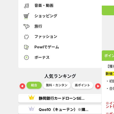
音楽・動画
ショッピング
旅行
ファッション
Powlでゲーム
ポイ
ボーナス
【獲
新規
人気ランキング
・初
ショッピング
総合
無料・カンタン
高ポイント
ゲーム
・合
..
静岡銀行カードローンSE...
※イ
ント
.
Qoo10（キューテン）※購...
※ポ