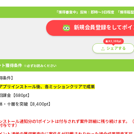
「獲得審査中」反映：即時～3日程度
「獲得履歴
新規会員登録をしてポイ
最大3,300pt
シェアする
ント獲得条件
※必ずお読みください
得条件】
アプリインストール後、各ミッションクリアで成果
回課金【680pt】
アプリ
クレジットカード
金融
生活
ショッピング
総
体・十層を突破【8,400pt】
Double Number Merging...
静岡銀行カード
ンストール通知分の1ポイントは付与されず案件詳細に残り続けます。
付与です）
GFS無料特別講座
【還元UP中】
イント通帳の獲得審査中に案件名が記載されなかった場合成果調査不可