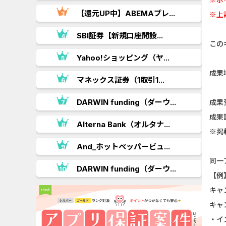
.
【還元UP中】ABEMAプレ...
※上
SBI証券【新規口座開設...
この
Yahoo!ショッピング（ヤ...
成果
マネックス証券（1取引1...
DARWIN funding（ダーウ...
成果
成果
..
Alterna Bank（オルタナ...
※掲
And_ホットペッパービュ...
同一
.
DARWIN funding（ダーウ...
【例
キャ
キャ
・イ