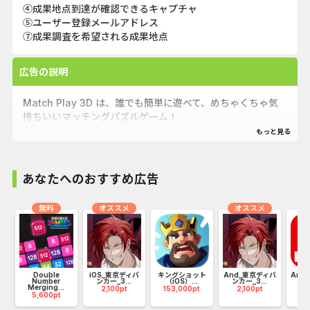
④成果地点到達が確認できるキャプチャ
⑤ユーザー登録メールアドレス
⑦成果調査を希望される成果地点
広告の説明
Match Play 3D は、誰でも簡単に遊べて、めちゃくちゃ気
持ちいいマッチングパズルゲーム！
遊び方はシンプル：同じ3つの3Dオブジェクトをトレイにド
ラッグ＆ドロップして消していくだけ。
すべてのアイテムを消せばクリア！
あなたへのおすすめ広告
無料
オススメ
オススメ
Double
iOS_東京ディバ
キングショット
And_東京ディバ
And
ル
Number
ンカー_3...
（iOS）...
ンカー_3...
ン
Merging...
2,100pt
153,000pt
2,100pt
8
5,600pt