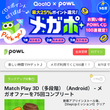
会員登録
ログイン
楽しい時間でPtゲット♪
メガポ利用でくじ100連！！
8/11
ランクアップ対象
+1％
Match Play 3D（多段階）（Android） - メ
ガオファーを75回コンプリート
新規アプリインストール後、
【StepUpミッション!!】クリア