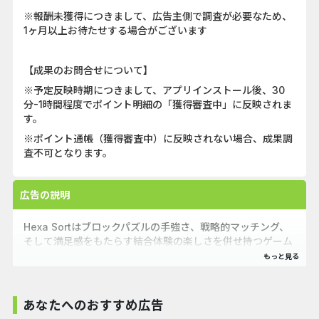
※報酬未獲得につきまして、広告主側で調査が必要なため、
1ヶ月以上お待たせする場合がございます
【成果のお問合せについて】
※予定反映時期につきまして、アプリインストール後、30
分-1時間程度でポイント明細の「獲得審査中」に反映されま
す。
※ポイント通帳（獲得審査中）に反映されない場合、成果調
査不可となります。
広告の説明
Hexa Sortはブロックパズルの手強さ、戦略的マッチング、
そして満足感をもたらす結合体験の楽しさを併せ持つゲーム
です。頭を使うパズル解きと論理的な作戦を必要とするこの
ゲームに取り組むことによって大いに脳が刺激され、メンタ
ルの鍛錬を求めている人々にはとって理想的なゲームです。
あなたへのおすすめ広告