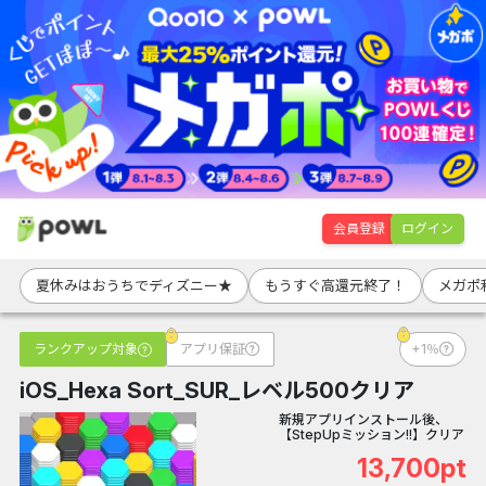
会員登録
ログイン
夏休みはおうちでディズニー★
もうすぐ高還元終了！
メガポ
ランクアップ対象
アプリ保証
+1％
iOS_Hexa Sort_SUR_レベル500クリア
新規アプリインストール後、
【StepUpミッション!!】クリア
13,700pt