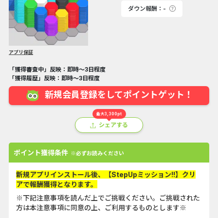
ダウン報酬：-
アプリ保証
「獲得審査中」反映：即時～3日程度
「獲得履歴」反映：即時～3日程度
新規会員登録をしてポイントゲット！
最大3,300pt
シェアする
ポイント獲得条件
※必ずお読みください
新規アプリインストール後、【StepUpミッション!!】クリ
アで報酬獲得となります。
※下記注意事項を読んだ上でご挑戦ください。ご挑戦された
方は本注意事項に同意の上、ご利用するものとします※