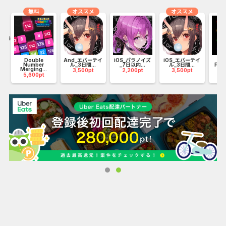
無料
オススメ
オススメ
roid...
Double
And_エバーテイ
iOS_パラノイズ
iOS_エバーテイ
Number
ル_3日間...
_7日以内...
ル_3日間...
Fev
Merging...
3,500pt
2,200pt
3,500pt
5,600pt
1