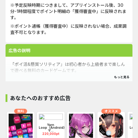
※予定反映時期につきまして、アプリインストール後、30
分-1時間程度でポイント明細の「獲得審査中」に反映されま
す。
※ポイント通帳（獲得審査中）に反映されない場合、成果調
査不可となります。
広告の説明
「ポイ活&懸賞ソリティア」は初心者から上級者まで楽しん
で遊べる無料のカードゲームです。
ソリティアは脳トレにもなりますし、暇つぶしにもなるアプ
リです！
※もちろん、完全無料です。
あなたへのおすすめ広告
無料
オススメ
Yarn
Loop（Android）
Loo
マ...
220,000pt
22