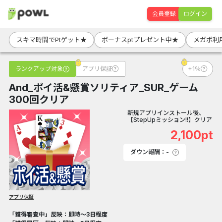
会員登録
ログイン
スキマ時間でPtゲット★
ボーナスptプレゼント中★
メガポ利
ランクアップ対象
アプリ保証
+1％
And_ポイ活&懸賞ソリティア_SUR_ゲーム
300回クリア
新規アプリインストール後、
【StepUpミッション!!】クリア
2,100pt
ダウン報酬：-
アプリ保証
「獲得審査中」反映：即時～3日程度