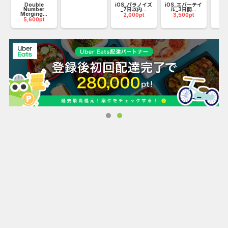
Double
iOS_パラノイズ
iOS_エバーテイ
Number
_7日以内...
ル_3日間...
Merging...
2,000pt
3,500pt
5,600pt