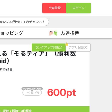
会員登録
ログイン
大12,700円分GETのチャンス！
ショッピング
友達招待
ランクアップ対象
アプリ保証
れる「そるティア」（勝利数
id）
アで成果
600pt
」反映：即時～3日程度