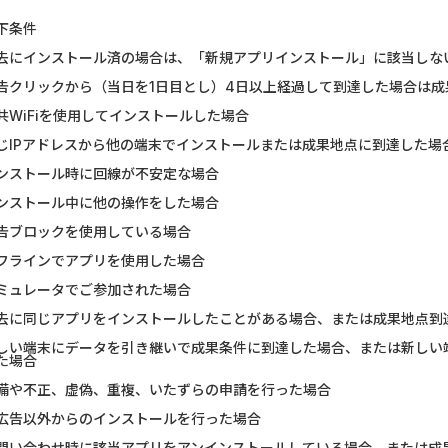
GFS無料特別講座
みずほ銀行
下条件
グリーン・ワークホース...
Alterna B
去にインストール済の場合は、「新規アプリインストール」に該当しな
告クリックから（当日を1日目とし）4日以上経過して到達した場合は成
Wood Block Jam（レベル...
【リピートOK
共WiFiを使用してインストールした場合
ホットペッパーグルメ［...
ポケットリサ
じIPアドレスから他の端末でインストールまたは成果地点に到達した場
ンストール時に回線が不安定な場合
【Ipsos iSay】アンケー...
【PR】三菱
ンストール中に他の操作をした場合
Word Search Sea Game（...
楽天証券（
告ブロックを使用している場合
フラインでアプリを使用した場合
アンケート募集サイト、...
不動産会社で
ミュレータでご参加された場合
去に同じアプリをインストールしたことがある場合、または成果地点到
しい端末にデータを引き継いで成果条件に到達した場合、または新しい
た場合
備や不正、虚偽、重複、いたずらの申請を行った場合
広告以外からのインストールを行った場合
問い合わせ時に該当アプリをアンインストールしている場合、または成