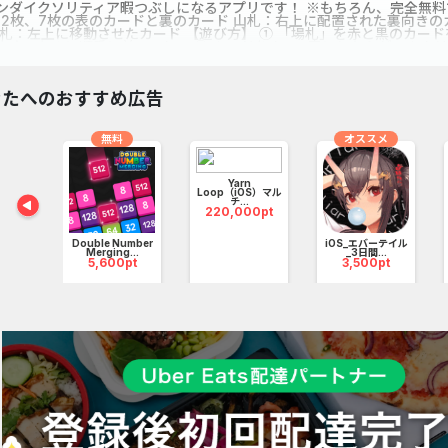
ンダイクソリティア暇つぶしになるアプリです！ ※もちろん、完全無料
、2枚、7枚の表のカードと裏のカード 山札：右上に配置された裏向きの
組札：左上に移動させたカード 【遊び方】 ① 「場札」を赤と黒のカー
小さいものに順番に並べてね！ ③ カードをすべて表にしたらゲームクリ
すけ機能があるよ！ ▼シャッフル 場札と山札を入れ替えることができる
 ▼ヒント 動かせるカードを教えてくれるうれしい機能！ 【アプリの特
リ！ ・ソリティアが好きな人も楽しめる！ ・完全無料で遊べる！ ・初
なたへのおすすめ広告
者まで楽しめる ・ルールはシンプルで誰でも簡単 【こんな方におすすめ
・ゲームを楽しみたい方 ・無料のクロンダイクソリティアを探されている
アを長くやっている上級者の方 ・solitaire が好きな方 ・頭の体操
ゲームが好きな方
無料
オススメ
Yarn
Loop（iOS）マル
チ...
220,000pt
レベル
Double Number
iOS_エバーテイル
..
Merging...
_3日間...
pt
5,600pt
3,500pt