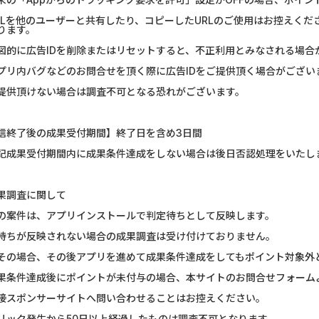
RLを他のユーザーと共有したり、コピーしたURLのご使用はお控えくだ
ります。
図的に広告IDを削除またはリセットすると、不正利用とみなされる場合
プリ内バグなどのお問合せを頂く際に広告IDをご提供頂く場合がござい
提供頂けない場合は調査不可となる恐れがございます。
信終了後の成果受付期間】終了日を含め3日間
記成果受付期間内に成果条件達成をしない場合は後日否認処理をいたし
果調査に関して
の案件は、アプリインストールで判定待ちとして反映します。
待ちが反映されない場合の成果調査は受け付けておりません。
その場合、その後アプリを進めて成果条件達成をしてもポイント対象外
果条件達成後にポイントが未付与の場合、本サイトのお問合せフォーム
接スポンサーサイトへ問い合わせることはお控えください。
リック発生から50日以上経過したものは調査不可となります。