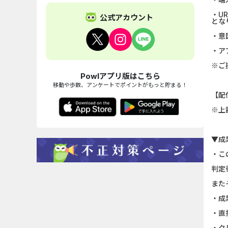
・U
公式アカウント
とな
・意
・ア
※ご
Powlアプリ版はこちら
移動や歩数、アンケートでポイントがもっと貯まる！
【配
※上
▼成
・こ
判定
また
・成
・直
・ク