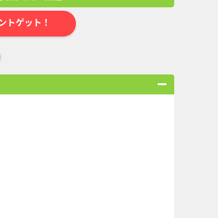
ントゲット！
合
無料・カンタン
高ポイント
ゲーム
アプリ
クレジットカ
。
ローンSE...
Double Number Merging...
キャンペー...
And_マフィア・シティ-...
（1取引1...
And_ミステリータウン：...