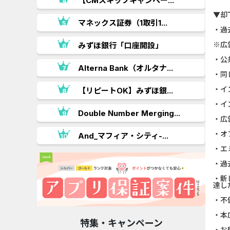
【CMスキップキャンペー...
▼却
.
マネックス証券（1取引1...
・過
※広
みずほ銀行「口座開設」
・公
Alterna Bank（オルタナ...
・同
・イ
【リピートOK】みずほ銀...
・イ
Double Number Merging...
・広
・オ
And_マフィア・シティ-...
・エ
・過
・新
達し
・不
・本
特集・キャンペーン
・お