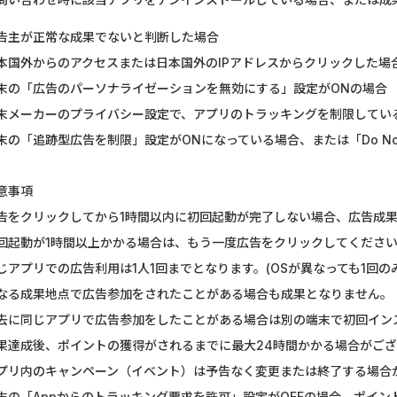
告主が正常な成果でないと判断した場合
本国外からのアクセスまたは日本国外のIPアドレスからクリックした場
末の「広告のパーソナライゼーションを無効にする」設定がONの場合
末メーカーのプライバシー設定で、アプリのトラッキングを制限してい
末の「追跡型広告を制限」設定がONになっている場合、または「Do Not
意事項
告をクリックしてから1時間以内に初回起動が完了しない場合、広告成
回起動が1時間以上かかる場合は、もう一度広告をクリックしてくださ
じアプリでの広告利用は1人1回までとなります。(OSが異なっても1回の
なる成果地点で広告参加をされたことがある場合も成果となりません。
去に同じアプリで広告参加をしたことがある場合は別の端末で初回イン
果達成後、ポイントの獲得がされるまでに最大24時間かかる場合がご
プリ内のキャンペーン（イベント）は予告なく変更または終了する場合
末の「Appからのトラッキング要求を許可」設定がOFFの場合、ポイ