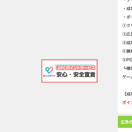
・成
・ポ
①ク
②広
③成
④勝
⑤P
┗確
ゲー
【成
ポイ
広告