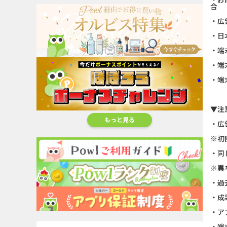
合
・広
・日
・端
・端
・端
▼注
もっと見る
・広
※初
・同
※異
・過
・成
・ア
・端