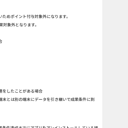
「口座開設」
And_ザ・グランドマフィ...
ank（オルタナ...
iOS_ペタペタペンギン団...
いためポイント付与対象外になります。
果対象外となります。
】みずほ銀...
And_ロードモバイル_SUR...
ーチ【男性...
And_スーパーラッキーカ...
合
ＵＦＪカード
And_タイトーオンライン...
口座開設のみ）
Berry Factory Tycoon（...
相談中の方...
iOS_エバーテイル_3日間...
達をしたことがある場合
端末とは別の端末にデータを引き継いで成果条件に到
果条件達成までにアプリをアンインストールしている場