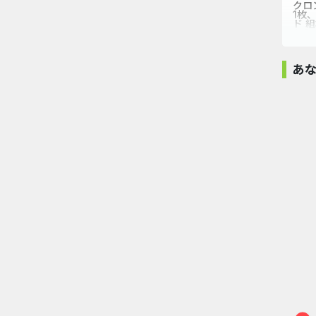
クロ
1枚
ド 
から
おた
よ！
アプ
あ
上級
方 
ティ
ード
ブロックパズル
（iOS）...
1,400pt
猫猫カフェ：ネコ
Berry Factory
実りの地（
ちゃん...
Tycoon（...
40到達.
2,800pt
20,000pt
7,400