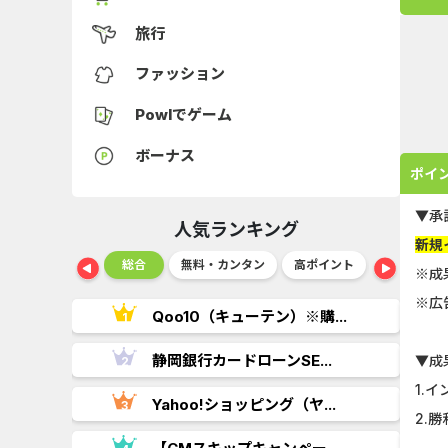
旅行
ファッション
Powlでゲーム
ボーナス
ポイ
▼承
人気ランキング
新規
ショッピング
総合
無料・カンタン
高ポイント
ゲーム
※成
※広
..
Qoo10（キューテン）※購...
.
静岡銀行カードローンSE...
▼成
1.
Yahoo!ショッピング（ヤ...
2.