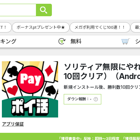
T！
ボーナスptプレゼント中★
メガポ利用でくじ100連！！
最
キング
無料
ソリティア無限にや
10回クリア）（Andro
新規インストール後、勝利数10回クリ
ダウン報酬：-
アプリ保証
「獲得審査中」反映：即時～3日程度
「獲得履歴