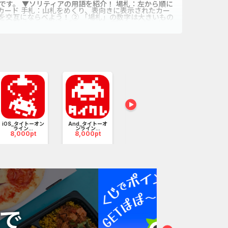
です。 ▼ソリティアの用語を紹介！ 場札：左から順に
カード 手札：山札をめくり、表向きに表示されたカー
ドを交互にならべよう！ ② 「場札」の数字は大きいもの
ア 【おたすけ機能】 動かせない！困った！ 大丈夫！
よ！ ▼ひとつもどる 動かしたカードを一手戻せる
徴】 ・無料でクロンダイクソリティアがプレイできる
心者も上級者もソリティアが楽しめる！ ・初心者から
！】 ・ソリティアが好きな方 ・カードゲーム好きな
方 ・そりてぃあを最近始められた初心者の方 ・そル
やリラックスできるゲームを探している方 ・シンプルなカ
iOS_タイトーオン
And_タイトーオ
iOS_パラノイズ_7
ホワイトアウ
ライン...
ンライン...
日以内...
サバイ...
8,000pt
8,000pt
2,000pt
110,000