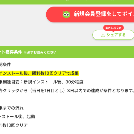
新規会員登録をしてポイ
最大3,300pt
シェアする
ント獲得条件
※必ずお読みください
認条件
インストール後、勝利数10回クリアで成果
アプリ
クレジットカード
金融
生活
ショッピング
総
果到達目安：新規インストール後、30分程度
告クリックから（当日を1日目とし）3日以内での達成が条件となります
Double Number Merging...
静岡銀行カード
U-NEXT_無料お試し登録
【CMスキップ
果までの流れ
インストール後、起動
DOOR賃貸
マネックス証券
勝利数10回クリア