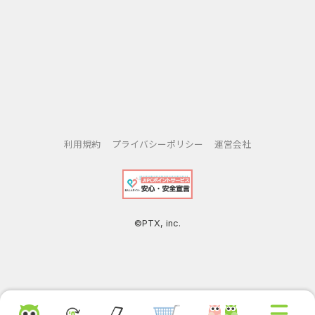
花マッチは、パズルゲーム、頭の体操、フラワーゲームのフ
ァンに究極の並べ替えゲームチャレンジを提供します。
中毒性のあるゲームプレイ、興味深いパズル、息を呑むよう
な花のビジュアルを備えたこの花のゲームは、何時間でも楽
しめることをお約束します。
最新バージョンでは、ユーザーが携帯電話でこのフラワーゲ
ームをアンインストールして再インストールしても、現在の
進行状況は引き続き保持されます。
メインページの設定にデータ削除機能を追加しました。これ
利用規約
プライバシーポリシー
運営会社
により、ユーザーはアンインストールせずにデータを消去で
きます。
・新機能:フラワールームデザイン
©PTX, inc.
パーソナライズされたデザインの選択花マッチでは、夢の花
の部屋を飾るための豊富なカスタムカラーとスタイルのオプ
ションを提供しています。
組み合わせて理想的な花の美学を創り出しましょう。
完全なカスタマイズ花のゲームで自分の花の好みに合わせて
部屋を作りながら、すべてのオブジェクトに好みの色とスタ