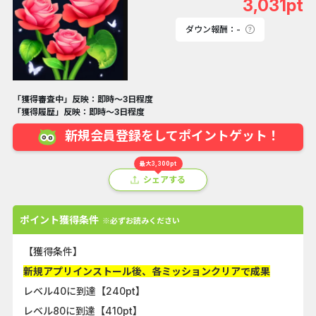
3,031pt
ダウン報酬：-
「獲得審査中」反映：即時～3日程度
「獲得履歴」反映：即時～3日程度
新規会員登録をしてポイントゲット！
最大3,300pt
シェアする
ポイント獲得条件
※必ずお読みください
【獲得条件】
新規アプリインストール後、各ミッションクリアで成果
レベル40に到達【240pt】
レベル80に到達【410pt】