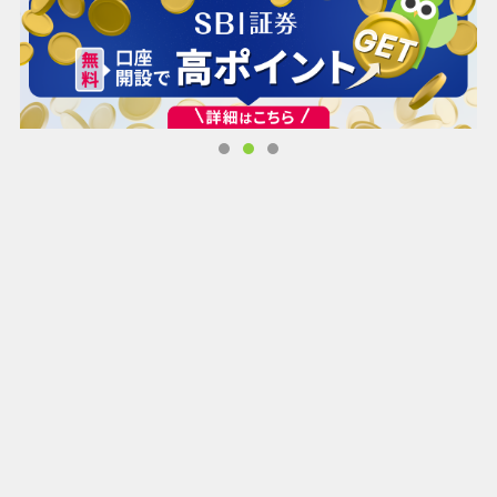
類したり、花をアレンジしたりするスキルを磨きましょう。
・ゲームの特徴：
花マッチのさまざまな並べ替えゲームレベルで、フラワーゲ
ームパズルの魅力を体験してください。魅惑的な花や役に立
つパワーアップによってエネルギーを与えられながら、より
複雑なパズルをナビゲートしながら、鮮やかなグラフィック
を楽しんでください。
咲いて、咲いて、咲いて！鮮やかな花びらと繊細な花々が咲
く喜びを味わいながら、鮮やかな花の世界に浸ってくださ
い。絶妙な花を鑑賞すると花屋の達人になった気分になれま
す。挑戦的な花ゲームパズルは仕分けゲームであなたの頭脳
をテストします。
咲き誇る花の魅惑的な変化を目の当たりにしながら、くつろ
いでリラックスしてください。花マッチの見事な花のグラフ
ィックと鮮やかな色はあなたの気分を高揚させ、分類ゲーム
でストレスを解消し、リラックスするのに役立つ心地よい花
のゲーム体験を提供します。
このフラワーゲームでパズルを解くスキルを試す準備はでき
ましたか？