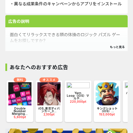
・異なる成果条件のキャンペーンからアプリをインストール
広告の説明
面白くてリラックスできる頭の体操のロジック パズル ゲー
ムをお探しですか?
花マッチ - 心を揺さぶる花のロジックパズルへようこそ!
難しい頭の体操や魅力的な並べ替えゲームで頭の筋肉を鍛え
ましょう。この中毒性のある頭のなぞなぞフラワーゲーム
あなたへのおすすめ広告
は、あなたの論理的推論スキルをテストします。
無料
オススメ
・遊び方：
Yarn
ハロ
この花のゲームで花を分類したり結合したりすることで、内
Loop（iOS）マ
マ
ルチ...
22
なる花屋の能力を解放し、戦略的思考を駆使して、頭をひね
220,000pt
るようなパズルを解きましょう。
Double
iOS_東京ディバ
キングショット
Number
ンカー_3...
（iOS）...
頭を働かせながら同じ色の花を3つ組み合わせて、目を引く
Merging...
2,100pt
153,000pt
5,600pt
花束を作りましょう。
ロジックと集中力をテストするレベルを通じて、ゲームを分