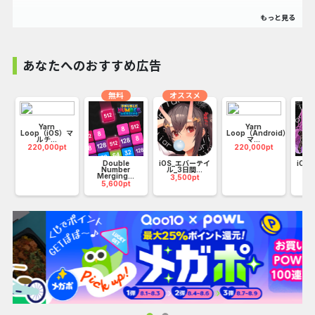
MoneyTime に飛び込んで、遊びへの情熱を毎日の現金報酬
に変えましょう。シンプルにプレイして、稼いで、現金化し
ましょう!
あなたへのおすすめ広告
MoneyTime に乗って、さまざまなゲームをたくさん楽し
無料
オススメ
み、勝利するたびに報酬を受け取りましょう。戦略、パズ
ル、アクションのどれに興味があるかにかかわらず、私たち
：
Yarn
Yarn
Loop（iOS）マ
Loop（Android）
はすべてに応えます。
ルチ...
マ...
220,000pt
220,000pt
Double
iOS_エバーテイ
iOS
Number
ル_3日間...
_7
何を求めている？プレイをレベルアップしてお金を稼ぎまし
Merging...
3,500pt
2
5,600pt
ょう!
始め方は？
MoneyTime アプリをダウンロード
私たちのゲームを見つけてプレイしてください
3 時間以内に収益を確認してください