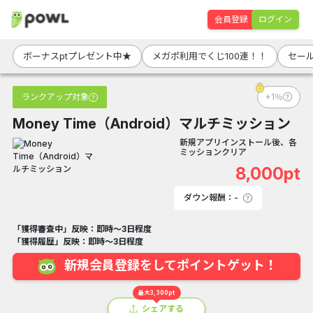
会員登録
ログイン
ボーナスptプレゼント中★
メガポ利用でくじ100連！！
セール
ランクアップ対象
+1％
Money Time（Android）マルチミッション
新規アプリインストール後、各
ミッションクリア
8,000pt
ダウン報酬：-
「獲得審査中」反映：即時～3日程度
「獲得履歴」反映：即時～3日程度
新規会員登録をしてポイントゲット！
最大3,300pt
シェアする