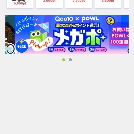
対戦すると、プールコインを獲得するチャンス。マッチに勝
Merging...
3,500pt
2,200pt
3,500pt
5,600pt
1
てばコインはあなたのものです。これを使って賞品がより豪
華な高ランクマッチに入ることも、プールショップで新しい
アイテムを買うこともできます。
友達に挑戦
友達とプレイするのは簡単です。Miniclipアカウントか
Facebookアカウントでサインインすれば、ゲームの中から
すぐに友達に挑戦することができます。いつでもどこでも友
達に挑戦して、スキルを見せつけましょう。
レベルアップ
『8 Ball Pool』のレベルシステムでは、常にチャレンジに直
面します。マッチをプレイしてランクを上げ、限定度の高い
マッチロケーションにアクセス。そこでは最高のビリヤード
プレイヤーと対戦することになります。