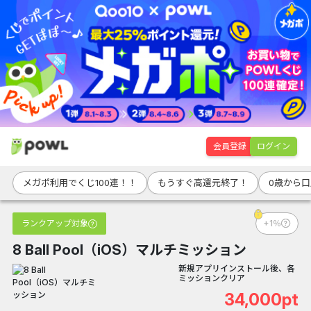
会員登録
ログイン
メガポ利用でくじ100連！！
もうすぐ高還元終了！
0歳から
ランクアップ対象
+1％
8 Ball Pool（iOS）マルチミッション
新規アプリインストール後、各
ミッションクリア
34,000pt