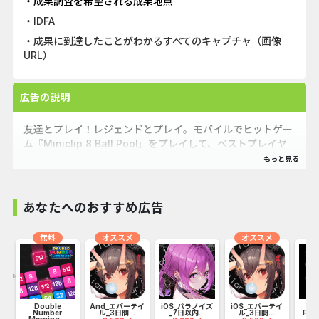
・成果調査を希望される成果地点
・IDFA
・成果に到達したことがわかるすべてのキャプチャ（画像
URL）
広告の説明
友達とプレイ！レジェンドとプレイ。モバイルでヒットゲー
ム『Miniclip 8 Ball Pool』をプレイして、ベストプレイヤ
ーを目指しましょう！
8プレイヤートーナメントで1対1対決
あなたへのおすすめ広告
練習アリーナでスキルを磨き、1対1のマッチで実戦。あるい
はトーナメントでトロフィーと限定キューを勝ち取りましょ
無料
オススメ
オススメ
う！
roid...
プールコインや限定アイテムを目指してプレイ
キューやテーブルをカスタマイズしましょう！1対1マッチで
Double
And_エバーテイ
iOS_パラノイズ
iOS_エバーテイ
Number
ル_3日間...
_7日以内...
ル_3日間...
Fev