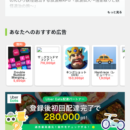
のんびり妖怪退治する放浪系RPG『放浪仙人〜借金取りと妖
怪退治の旅〜』
のんびり妖怪退治する放浪系RPG！
個性豊かな妖怪や神様たちと共に、最強の「のんびり仙人」
あなたへのおすすめ広告
を目指して修行の旅へレッツゴー！
無料
【あらすじ】
ザ・グランドマ
パズ
マ
修行中に「禁断の書物」を覗いてしまった主人公は、師匠か
フィア（...
（i
710,000pt
16
ら「破門」を言い渡された。
Double
キングショット
Hard race（レ
のんびり生活に慣れた怠け者でお調子者で何をやってもうま
Number
（iOS）...
ビューで☆...
Merging...
153,000pt
1,920pt
くいかないまるでダメな主人公は無一文で途方に暮れていた
5,600pt
時、ついにある決意をした！
そう！姉弟子に貸したお金、まだ返してもらえなかった！
借金を回収するため、妖怪や神様たちの力を借りて、「最強
の仙人」とやらを目指すのだ！
【ゲームの特徴】