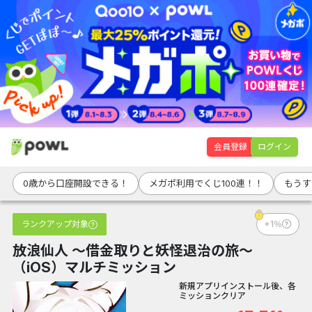
会員登録
ログイン
0歳から口座開設できる！
メガポ利用でくじ100連！！
もうす
ランクアップ対象
+1％
放浪仙人 〜借金取りと妖怪退治の旅〜
（iOS）マルチミッション
新規アプリインストール後、各
ミッションクリア