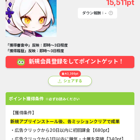
15,511pt
ダウン報酬：-
「獲得審査中」反映：即時～3日程度
「獲得履歴」反映：即時～3日程度
新規会員登録をしてポイントゲット！
最大3,300pt
シェアする
ポイント獲得条件
※必ずお読みください
【獲得条件】
新規アプリインストール後、各ミッションクリアで成果
・広告クリックから20日以内に初回課金【680pt】
・広告クリックから1日以内に錬気・十層を突破【340pt】