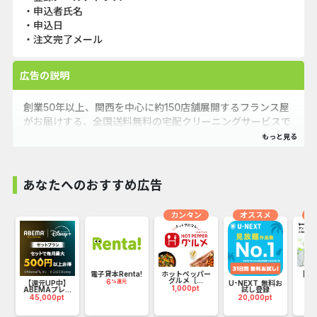
・申込者氏名
・申込日
・注文完了メール
広告の説明
創業50年以上、関西を中心に約150店舗展開するフランス屋
がお届けする、全国送料無料の宅配クリーニングサービスで
す。
老舗ならではの実績と職人技で、安心・高品質なクリーニン
グを提供しています。
あなたへのおすすめ広告
□嬉しい7つの無料サービス
カンタン
オススメ
カ
◯送料無料
◯シミ抜き無料
◯毛玉取り無料
電子貸本Renta!
ホットペッパー
【Ips
グルメ［...
ア
6
%還元
P
【還元UP中】
U-NEXT_無料お
◯抗菌洗浄無料
1,000pt
3
ABEMAプレ...
試し登録
45,000pt
20,000pt
◯再仕上げ無料