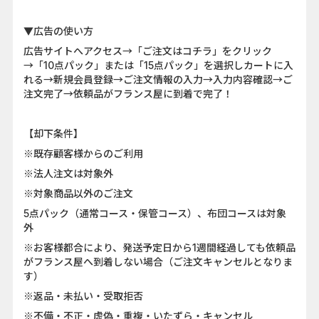
▼広告の使い方
広告サイトへアクセス→「ご注文はコチラ」をクリック
→「10点パック」または「15点パック」を選択しカートに入
れる→新規会員登録→ご注文情報の入力→入力内容確認→ご
注文完了→依頼品がフランス屋に到着で完了！
【却下条件】
※既存顧客様からのご利用
※法人注文は対象外
※対象商品以外のご注文
5点パック（通常コース・保管コース）、布団コースは対象
外
※お客様都合により、発送予定日から1週間経過しても依頼品
がフランス屋へ到着しない場合（ご注文キャンセルとなりま
す）
※返品・未払い・受取拒否
※不備・不正・虚偽・重複・いたずら・キャンセル