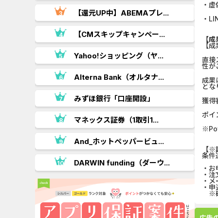
・虚
【還元UP中】ABEMAプレ...
・L
【CMスキップキャンペー...
【成
【成
.
Yahoo!ショッピング（ヤ...
直接
性が
Alterna Bank（オルタナ...
成果
とな
みずほ銀行「口座開設」
獲得
ポイ
マネックス証券（1取引1...
※P
And_ホットペッパービュ...
【※
条件
DARWIN funding（ダーウ...
・お
・注
・メ
・申
※確
広告