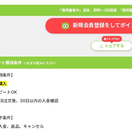
「獲得審査中」反映：即時～3日程度
「獲得履
新規会員登録をしてポイ
最大3,300pt
シェアする
ント獲得条件
※必ずお読みください
得条件】
購入
ピートOK
アプリ
クレジットカード
金融
生活
ショッピング
総
EB注文後、30日以内の入金確認
U-NEXT_無料お試し登録
静岡銀行カード
下条件】
入金、返品、キャンセル
Double Number Merging...
【還元UP中】