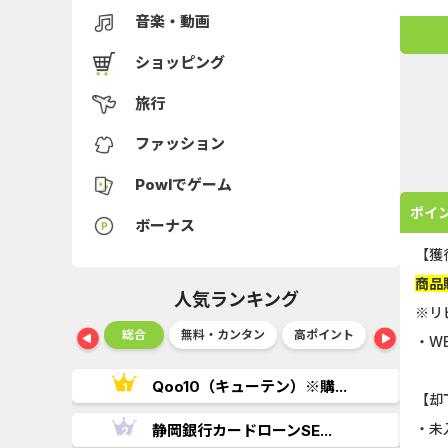
音楽・動画
ショッピング
旅行
ファッション
Powlでゲーム
ポイ
ボーナス
【獲
商品
人気ランキング
※リ
ショッピング
総合
無料・カンタン
高ポイント
ゲーム
・W
..
Qoo10（キューテン）※購...
【却
・未
.
静岡銀行カードローンSE...