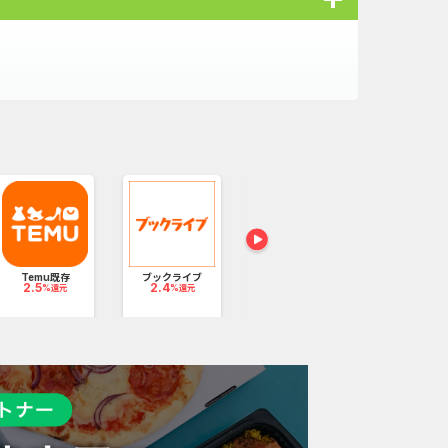
にお届け可能
マツキヨココ
オン...
Temu既存
ブックライブ
アイリスプラザ
2.9
%還
2.5
2.4
（アイリ...
%還元
%還元
2.24
%還元
ル商品もあり