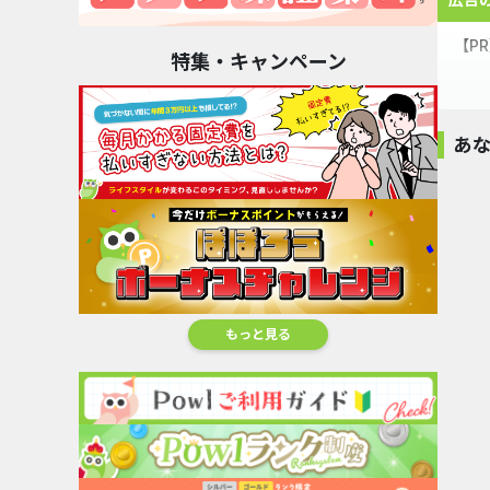
【P
特集・キャンペーン
ミニ
あ
＼お
ミニ
VEGANフ
オートミ
5,760
・訳
【新規購入用】
ラブレタブレット
・飲
Shoplist
2,880pt
ベルタ葉酸サプリ
13
%還元
100,000pt
・店
もっと見る
・人
・期
・母