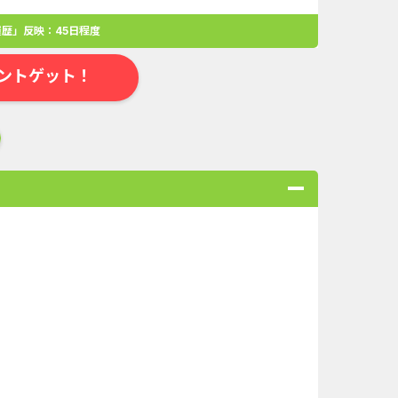
歴」反映：45日程度
ントゲット！
合
無料・カンタン
高ポイント
ゲーム
アプリ
クレジットカ
ローンSE...
Double Number Merging...
ABEMAプレ...
And_マフィア・シティ-...