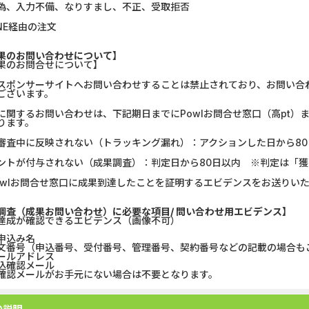
偽、入力不備、なりすまし、不正、受取拒否
GFS無料特別講座
【CMスキップ
INE経由の注文
DOOR賃貸
Alterna B
果のお問い合わせについて】
果のお問合せについて】
グリーン・ワークホース...
みずほ銀行
スポンサーサイトへお問い合わせすることは禁止されており、お問い合
ございます。
【Ipsos iSay】アンケー...
マネックス証券
に関するお問い合わせは、下記期日までにPowlお問合せ窓口（高pt
ります。
Wood Block Jam（レベル...
DARWIN fu
審査中に反映されない（トラッキング漏れ）：アクションした日から80
ントが付与されない（成果調査）：判定日から80日以内 ※判定は「
Nielsen（ニールセン）...
【リピートOK
owlお問合せ窓口に成果到達したことを証明するエビデンスをお送りい
ホットペッパーグルメ［...
ポケットリサ
調査（成果お問い合わせ）に必要な項目/ 問い合わせ用エビデンス】
達成が確認できるエビデンス（画像不可）
ナンプレ - クラシック...
【PR】三菱
申込み名
文番号（申込番号、受付番号、管理番号、契約番号などの記載の場合も
ールアドレス
込確認メール
認メールがお手元にない場合は不要となります。
の説明