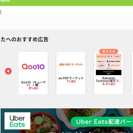
R】
ストップの公式オンラインストア
なたへのおすすめ広告
つまみやお子さまのおやつとして大人気／
オススメ
ストップで人気のクランキーチキンやXフライドポテトを冷凍でご自宅
ルーツ
ール
pt
あり商品（賞味期限が近いものや、規格違いの商品）がおトク
au PAYマーケット
Rakuten
料やお酒も送料無料でお得なケース販売あり
1
Fashion(楽天フ...
%還元
Qoo10（キューテ
4.5
%還元
ン）※購...
8
%還元
頭でお受け取りいただけるミニストップ限定の商品
気の季節商品（クリスマスケーキ、恵方巻）やキャラクターのオリジナ
間限定セールも定期的に開催中！
の日、父の日、お中元、お歳暮などギフト商品も取り扱いあり