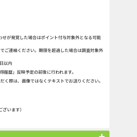
キャンペー...
iOS_スーパーラッキーカ...
ank（オルタナ...
And_パズル＆コンクエス...
「口座開設」
And_ロードモバイル_SUR...
わせが発覚した場合はポイント付与対象外となる可能
（1取引1...
Berry Factory Tycoon（...
）までご連絡ください。期限を超過した場合は調査対象外
nding（ダーウ...
iOS_パズル＆コンクエス...
日以内
獲得履歴」反映予定の前後に行われます。
】みずほ銀...
And_スーパーラッキーカ...
ただく際は、画像ではなくテキストでお送りください。
ーチ【男性...
And_タイトーオンライン...
ＵＦＪカード
iOS_エバーテイル_3日間...
ございます）