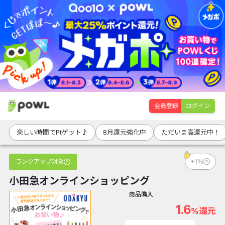
会員登録
ログイン
楽しい時間でPtゲット♪
8月還元強化中
ただいま高還元中！
ランクアップ対象
+1％
小田急オンラインショッピング
商品購入
1.6
%還元