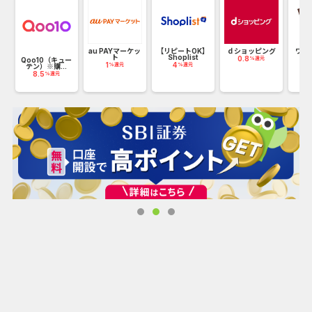
ンの最高位三ツ星に40年連続して選ばれている「トロワグ
ロ」の商品など、大人気商品も各種取り揃えてございます。
リン
au PAYマーケッ
【リピートOK】
ｄショッピング
ワッ
ト
Shoplist
ン
0.8
%還元
Qoo10（キュー
1
4
2
%還元
%還元
テン）※購...
8.5
%還元