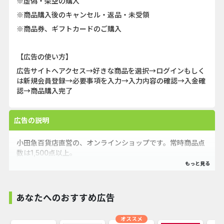
※虚偽・架空の購入
※商品購入後のキャンセル・返品・未受領
※商品券、ギフトカードのご購入
【広告の使い方】
広告サイトへアクセス→好きな商品を選択→ログインもしく
は新規会員登録→必要事項を入力→入力内容の確認→入金確
認→商品購入完了
広告の説明
小田急百貨店直営の、オンラインショップです。常時商品点
数は1,500点以上。
お中元、お歳暮時期は、3,000点以上の商品を取り揃えてお
ります。
あなたへのおすすめ広告
希少価値の高いワインや、ここでしか手に入らない、シュラ
オススメ