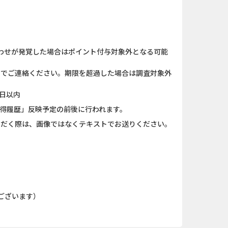
ローンSE...
And_ザ・グランドマフィ...
（1取引1...
And_パズル＆コンクエス...
わせが発覚した場合はポイント付与対象外となる可能
「口座開設」
iOS_エバーテイル_3日間...
）までご連絡ください。期限を超過した場合は調査対象外
】みずほ銀...
And_タイトーオンライン...
日以内
nding（ダーウ...
iOS_ロイヤルマッチ_SUR...
獲得履歴」反映予定の前後に行われます。
ただく際は、画像ではなくテキストでお送りください。
カード
And_エバーテイル_3日間...
口座開設のみ）
And_スーパーラッキーカ...
拠出年金(i...
Berry Factory Tycoon（...
ございます）