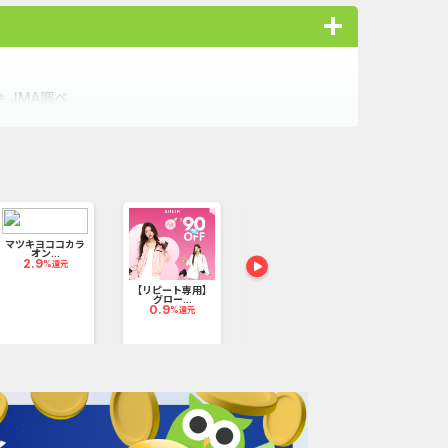
 JMA調べ
マツキヨココカラ
&mall/ 三
オン...
ト...
2.9
1.6
%還元
%還元
【リピート専用】
ブランド古着の通
グロー...
販【ZO...
0.9
2.4
%還元
%還元
して地球半周超え！）