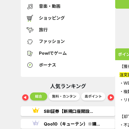
音楽・動画
ショッピング
旅行
ファッション
Powlでゲーム
ポイ
ボーナス
【獲
注文
・W
人気ランキング
・複
ショッピング
総合
無料・カンタン
高ポイント
ゲーム
・リ
..
SBI証券【新規口座開設...
【却
.
Qoo10（キューテン）※購...
・不