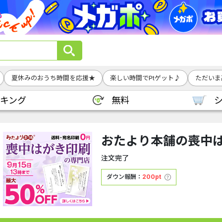
夏休みのおうち時間を応援★
楽しい時間でPtゲット♪
ただいま
キング
無料
おたより本舗の喪中
注文完了
ダウン報酬：
200pt