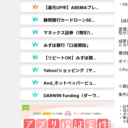
・In
【還元UP中】ABEMAプレ...
.
静岡銀行カードローンSE...
【成
直接
..
マネックス証券（1取引1...
性が
成果
とな
みずほ銀行「口座開設」
獲得
.
【リピートOK】みずほ銀...
ポイ
※P
Yahoo!ショッピング（ヤ...
.
And_ホットペッパービュ...
※調
条件
..
DARWIN funding（ダーウ...
・お
・注
・メ
・申
※確