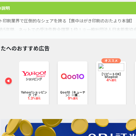
の説明
ト印刷業界で圧倒的なシェアを誇る【喪中はがき印刷のおたより本舗】
)過去5年間、ネットでの受注件数全国第１位！※一般社団法人日本能率協会
)会員登録なしでも宛名印刷＆送料無料！
)昼13時までにご注文完了で翌日出荷！宛名印刷も同納期
なたへのおすすめ広告
)年中無休で出荷対応、タイムロスなく入手いただけます
オススメ
)モノクロ印刷30枚が税込2,422円からと安い
)早期割引や複数割引などお得な割引を多数ご用意
【リピートOK】
Shoplist
4
%還元
)寒中見舞いはがきも同時に購入！あわせ買いサービス
ーケット
)故人の想い出を彩る豊富なデザイン全413種
元
Yahoo!ショッピン
Qoo10（キューテ
グ（ヤ...
ン）※購...
1.3
9
%還元
%還元
)過去2億308万枚の印刷実績を誇る（お届け済はがきを並べると距離に
0)29,500件を超えるお客様の声！全国から続々到着中