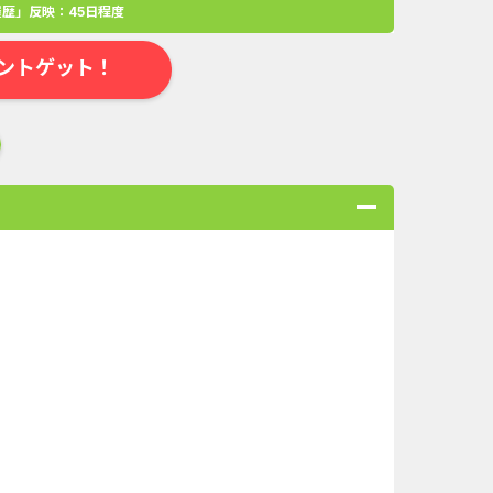
歴」反映：45日程度
ントゲット！
合
無料・カンタン
高ポイント
ゲーム
アプリ
クレジットカ
規口座開設...
Double Number Merging...
ABEMAプレ...
【還元UP中】パズル＆サ...