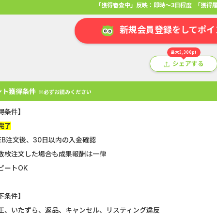
「獲得審査中」反映：即時～3日程度
「獲得履
新規会員登録をしてポイ
最大3,300pt
シェアする
ント獲得条件
※必ずお読みください
得条件】
完了
EB注文後、30日以内の入金確認
数枚注文した場合も成果報酬は一律
アプリ
クレジットカード
金融
生活
ショッピング
総
ピートOK
Double Number Merging...
SBI証券【新
下条件】
GFS無料特別講座
【還元UP中】
正、いたずら、返品、キャンセル、リスティング違反