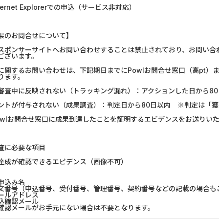
ternet Explorerでの申込（サービス非対応）
U-NEXT_無料お試し登録
静岡銀行カード
DOOR賃貸
マネックス証券
果のお問合せについて】
スポンサーサイトへお問い合わせすることは禁止されており、お問い合
Nielsen（ニールセン）...
みずほ銀行
ございます。
に関するお問い合わせは、下記期日までにPowlお問合せ窓口（高pt
ります。
ウォーターカラーソート...
【リピートOK
審査中に反映されない（トラッキング漏れ）：アクションした日から80
Nielsen（ニールセン）...
DARWIN fu
ントが付与されない（成果調査）：判定日から80日以内 ※判定は「
owlお問合せ窓口に成果到達したことを証明するエビデンスをお送りい
フランチャイズ比較.net
リクルート
【Ipsos iSay】アンケー...
楽天証券（
査に必要な項目
達成が確認できるエビデンス（画像不可）
ホットペッパーグルメ［...
SBI証券 確定
申込み名
文番号（申込番号、受付番号、管理番号、契約番号などの記載の場合も
ールアドレス
込確認メール
認メールがお手元にない場合は不要となります。