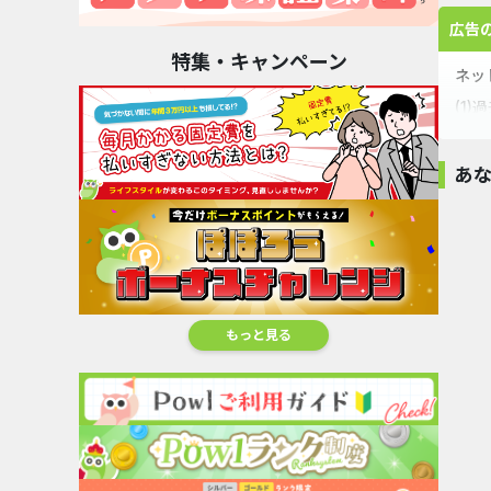
広告
特集・キャンペーン
ネッ
(1
(2
(3
あ
(4
即付与
(5
(6
(7
[初月無料]スマホ
au PAYマ
(8
安心パ...
1
%還
もっと見る
ビックカメラ.com
アイリスプラザ
8,000pt
1
（アイリ...
%還元
2.24
%還元
(9
(1