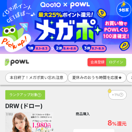
会員登録
ログイン
本日終了！メガポ買い忘れ注意
夏休みのおうち時間を応援★
ランクアップ対象
+1％
DRW (ドロー)
商品購入
8
%還元