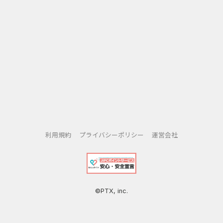
.。o○通販でも「今すぐ欲しい」というニーズにお応え
○o。.
平日16時、土日祝15時までの注文で最短当日発送。
.。o○キャンペーン・イベントを開催○o。.
送料無料キャンペーンを月2回以上。セールも毎月実施。
利用規約
プライバシーポリシー
運営会社
©PTX, inc.