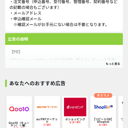
・注文番号（申込番号、受付番号、管理番号、契約番号など
の記載の場合もございます）
・メールアドレス
・申込確認メール
※確認メールがお手元にない場合は不要となります。
広告の説明
【PR】
ブラとショーツがセットで1,250円〜買えるレディース下着
通販サイト。
ブラ＆ショーツセットは1,300型以上！1,250円（税込1,375
円）のプチプラセットも200型以上ございます。
あなたへのおすすめ広告
Tバック・紐パン・透けショーツと、他店は取り扱いの少な
いデザインも
オススメ
幅広く取り扱っているため好きなだけお選びいただけます！
通販なのでセクシーなデザインの下着も人目を気にせず購入
いただけます。
au PAYマーケッ
ｄショッピング
【リピートOK】
ワッ
ト
Shoplist
ン
男性ウケを狙いたい方も、自分のために可愛い下着を着けた
0.8
%還元
Qoo10（キュー
1
4
2
%還元
%還元
テン）※購...