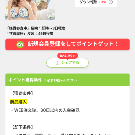
ダウン報酬：
3%
「獲得審査中」反映：即時～3日程度
「獲得履歴」反映：45日程度
新規会員登録をしてポイントゲット！
最大3,300pt
シェアする
ポイント獲得条件
※必ずお読みください
【獲得条件】
商品購入
・WEB注文後、30日以内の入金確認
【却下条件】