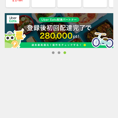
い方も、
8.5
%還元
とにかく安く普段使いの下着が欲しい方も、驚きの価格でお
気に入りの一枚を見つけていただけます。
サイズは「Aカップ〜Iカップ」まで品揃え。自分のサイズが
見つからない。
可愛い下着が無いというお悩みも解消。
脇肉を寄せ上げて日中からバストケアを行える機能性抜群の
育乳ブラジャーや、
今や女性の当たり前となったおやすみの間にバストを支える
ナイトブラ等の、
値段と機能を両立した下着も多数扱っています。
三上悠亜さん、永尾まりやさん、岸明日香さん、カン・テリ
さんなど
有名タレントをモデルに起用した商品も多数。
憧れのモデルが着用する下着を買いたい！というお客様から
もご購入いただいています。