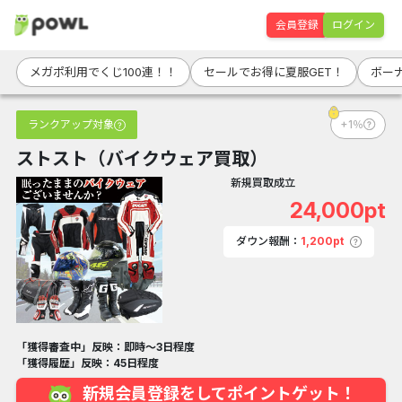
会員登録
ログイン
メガポ利用でくじ100連！！
セールでお得に夏服GET！
ボー
ランクアップ対象
+1％
ストスト（バイクウェア買取）
新規買取成立
24,000pt
ダウン報酬：
1,200pt
「獲得審査中」反映：即時～3日程度
「獲得履歴」反映：45日程度
新規会員登録をしてポイントゲット！