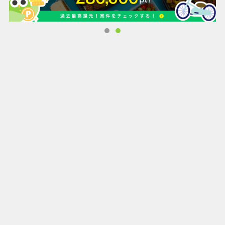
(4)お買取成立後にご指定の口座にお振込み
コロナの影響もあり、非対面の宅配買取サービスには
さらに各メディアから注目が集まっています。
◆オススメポイント◆
・自宅でカンタンに申込からお振り込み完了まで完結出来る
ので、
手軽で安心してご利用頂けます。
・現在、持続可能な社会の実現やSDGsへの注目が高まって
おり特に衣類は廃棄量が年間48万トンもあることから
リユースや買取に出すことでより良い社会への貢献を行う事
が出来ます。
・到着から3営業日以内に査定結果をお送りさせて頂いてお
りますので、入金までのスピードに自信があります。