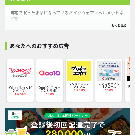
自宅で眠ったままになっているバイクウェア・ヘルメットな
どを
自宅でカンタンに宅配買取出来るサービスです。
毎月多くの買取お申し込みを頂き買取成約率は98%以上と高
あなたへのおすすめ広告
く、
高価買取に自信がございます。
オ
また、バイクウェア買取の専門スタッフがしっかりと査定さ
せて頂きます。
マツキヨココカ
レンズアップル
R
ラオン...
【リピー...
Fas
Yahoo!ショッピ
Qoo10（キュー
2.9
7
%還元
%還元
ング（ヤ...
テン）※購...
4
1.3
7
%還元
%還元
【宅配買取の流れ】
(1)スマホやPCから買取のお申し込み
(2)自宅に届いた宅配キットに売りたい品物を詰めてご返送
下さい。
(3)査定結果をメールにてお知らせ