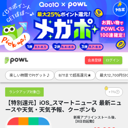
会員登録
ログイン
楽しい時間でPtゲット♪
8/11まで超高還元★
最大12,700円分
ランクアップ対象
+1％
【特別還元】iOS_スマートニュース 最新ニュ
ースや天気・天気予報、クーポンも
新規アプリインストール後、
【8日目起動】