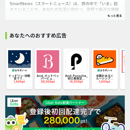
SmartNews（スマートニュース）は、世の中で「いま」起
きていることや、あなたの生活に役立つ、良質で身近な情報
を毎日お届けします。
国内や海外の政治や経済、グルメ、エンタメ、スポーツ、
あなたへのおすすめ広告
IT、クーポンなど豊富なコンテンツの「いま」話題のニュー
スを片手でスラスラめくっていくだけ。
海外ニュースは英語原文も読めて、どれだけ読んでも全部無
料。
豊富なコンテンツから、自分のライフスタイルにあったチャ
クイ
ぐっすリン-快眠
And_ホットペッ
And_Pococha_
歩数計あるく
メ
ンネルを選択！
音でリ...
パービュ...
初心者限定...
ん〜シンプ...
入】
1,400pt
38,000pt
14,000pt
1,400pt
0
話題のニュースだけではなく、あなたの見たいニュースも逃
しません。
天気予報もリアルタイムで反映し、雨雲レーダーで何時に雨
が降るかも確認できる。
それが無料のニュースアプリ、SmartNews（スマートニュ
ース）です。