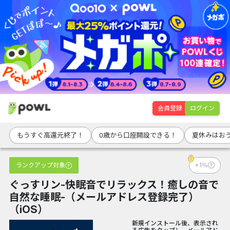
会員登録
ログイン
もうすぐ高還元終了！
0歳から口座開設できる！
夏休みはお
ランクアップ対象
+1％
ぐっすリン-快眠音でリラックス！癒しの音で
自然な睡眠-（メールアドレス登録完了）
（iOS）
新規インストール後、表示され