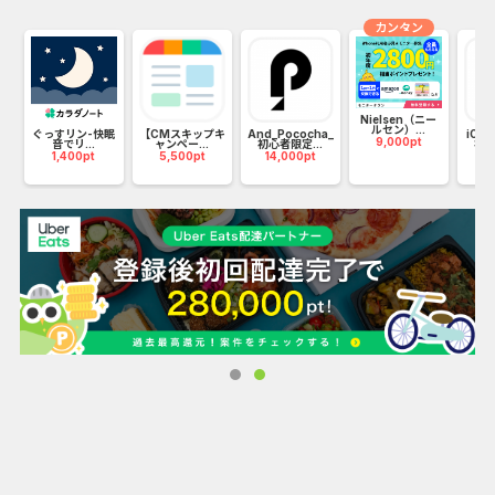
う。
カンタン
■43種類の癒しの音を用意
雨、小鳥、虫の声、ピアノ、ジャズ、電車内音などリラック
スできる音を集めました！
Nielsen（ニー
ルセン）...
■便利なお気に入り機能
ト
ぐっすリン-快眠
【CMスキップキ
And_Pococha_
iOS_
9,000pt
音でリ...
ャンペー...
初心者限定...
初心
1,400pt
5,500pt
14,000pt
14
気に入った組み合わせは、「お気に入り」に登録しておけ
ば、いつでもタップするだけで聞くことができます。
■便利なタイマー機能
30、60、90分のタイマーを設定することができるので、止
め忘れも防止します。
■BGMとしても使えます！
バックグラウンドでの再生ができるので、他のアプリや操作
しながらでも、癒しの音が楽しめます。
■気に入った音は気軽にシェア
Facebook、Twitter、LINEなどで気軽に共有できます。
※一部の楽曲ではOtoLogicの素材を使用しております。