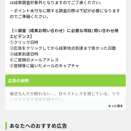
は成果調査対象外となりますのでご了承ください。
・ポイント未付与に関する調査の際は下記が必要になります
のでご準備ください。
【※調査（成果お問い合わせ）に必要な項目/ 問い合わせ用
エビデンス】
①クリック日時
②広告をクリックしてから成果地点到達まで掛かった日数
③成果到達日時
④ご登録のメールアドレス
⑤登録後に届いたメールのキャプチャ
広告の説明
最近なんだか眠れない…、日々ストレスを感じている、リラ
ックスできる音楽を聴きたい。
そんな方におススメの、快眠音アプリです。
雨や森、虫の声などの自然の音に加え、電車内、ジャズなど
リラックスできる音を好きな音量で聞けます。
あなたへのおすすめ広告
気持ちをリラックスさせて、自然な深い眠りにつきましょ