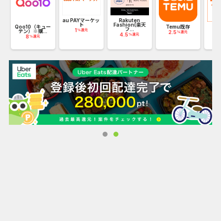
au PAYマーケッ
Rakuten
ト
Fashion(楽天
ク
Qoo10（キュー
Temu既存
ブ
フ...
1
%還元
テン）※購...
2.5
2
%還元
4.5
%還元
8
%還元