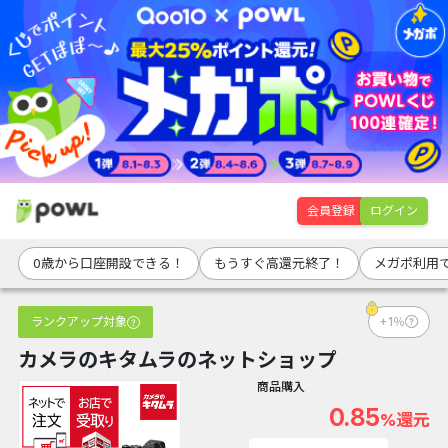
会員登録
ログイン
0歳から口座開設できる！
もうすぐ高還元終了！
メガポ利用で
ランクアップ対象
+1％
カメラのキタムラのネットショップ
商品購入
0.85
%還元