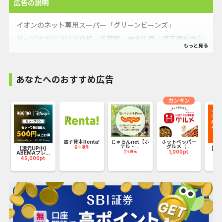
広告の説明
イオンのネット専用スーパー「グリーンビーンズ」
サービスエリアは東京都、千葉県、神奈川県、埼玉県を中心
に順次拡大！
いつものお買い物をもっと便利に。
※お届け先が配送可能エリア内であることをあらかじめご確
あなたへのおすすめ広告
認ください。
カンタン
イオンのネット専用スーパー『グリーンビーンズ』って？
〇最短当日、最大6－23時まで1時間単位からお届け ※地
域により配送条件が異なる場合がございます。詳細は予約画
ハ
電子貸本Renta!
じゃらんnet【ホ
ホットペッパー
テル・...
グルメ［...
面をご確認下さい。
6
%還元
【還元UP中】
【KL
1
1,000pt
%還元
ABEMAプレ...
ッ
45,000pt
5
〇 生鮮品から日用品・医薬品まで30,000点以上の充実した
品揃え
〇 徹底した温度管理で鮮度に自信
〇 トップバリュ商品も豊富