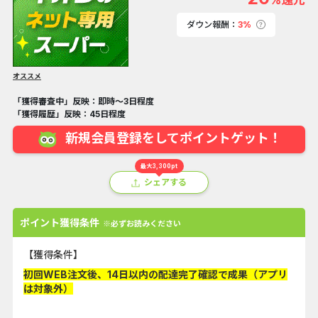
ダウン報酬：
3%
オススメ
「獲得審査中」反映：即時～3日程度
「獲得履歴」反映：45日程度
新規会員登録をしてポイントゲット！
最大3,300pt
シェアする
ポイント獲得条件
※必ずお読みください
【獲得条件】
初回WEB注文後、14日以内の配達完了確認で成果（アプリ
は対象外）