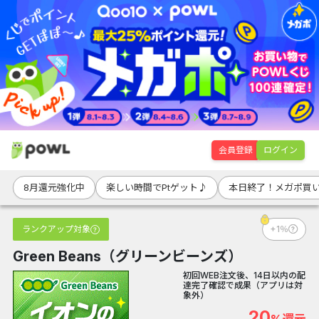
会員登録
ログイン
8月還元強化中
楽しい時間でPtゲット♪
本日終了！メガポ買
ランクアップ対象
+1％
Green Beans（グリーンビーンズ）
初回WEB注文後、14日以内の配
達完了確認で成果（アプリは対
象外）
20
%還元