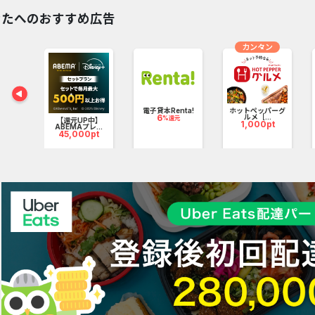
なたへのおすすめ広告
により、月々の固定費が発生せず、使った分だけの料金になります。
カンタン
の月額制のWiFiに比べて、使用者にとって無駄がなく経済的です。
電子貸本Renta!
ホットペッパーグ
MURAIチャージWiFiは、海外でも利用できる新しい形のWiFiサービス
6
ルメ［...
%還元
t（スカ
【還元UP中】
1,000pt
.
ABEMAプレ...
45,000pt