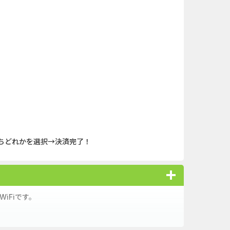
キャンペー...
And_ロードモバイル_SUR...
nding（ダーウ...
iOS_パズル＆コンクエス...
ank（オルタナ...
iOS_エバーテイル_3日間...
（1取引1...
And_パズル＆コンクエス...
「口座開設」
And_タイトーオンライン...
nding（ダーウ...
And_ミステリータウン：...
のうちどれかを選択→決済完了！
ーチ【男性...
Berry Factory Tycoon（...
口座開設のみ）
【還元UP中】パズル＆サ...
iFiです。