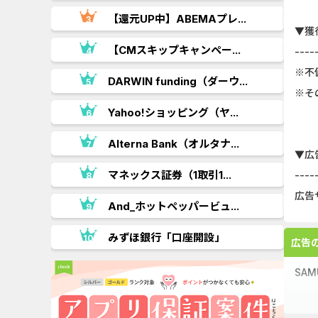
【還元UP中】ABEMAプレ...
▼獲
.
【CMスキップキャンペー...
----
※不
DARWIN funding（ダーウ...
※そ
Yahoo!ショッピング（ヤ...
..
Alterna Bank（オルタナ...
▼広
マネックス証券（1取引1...
----
広告
And_ホットペッパービュ...
.
みずほ銀行「口座開設」
広告
SA
端末