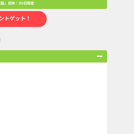
歴」反映：30日程度
ントゲット！
合
無料・カンタン
高ポイント
ゲーム
アプリ
クレジットカ
ローンSE...
Double Number Merging...
ABEMAプレ...
iOS_スーパーラッキーカ...