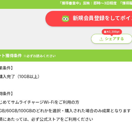
「獲得審査中」反映：即時～3日程度
「獲得履
新規会員登録をしてポイ
最大3,300pt
シェアする
ント獲得条件
※必ずお読みください
果条件】
購入完了（10GB以上）
得条件】
アプリ
クレジットカード
金融
生活
ショッピング
総
じめてサムライチャージWi-Fiをご利用の方
0GB/60GB/100GBのどれかを選択・購入された場合のみ成果となります
Double Number Merging...
静岡銀行カード
済にあたっては、必ず公式ストアをご利用ください
U-NEXT_無料お試し登録
【還元UP中】