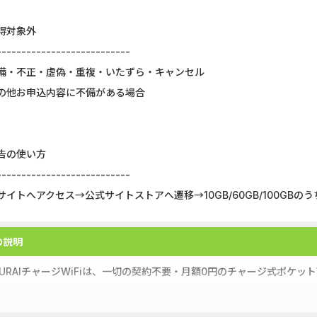
GFS無料特別講座
【CMスキップ
得対象外
DOOR賃貸
DARWIN fu
---------------------------
備・不正・虚偽・重複・いたずら・キャンセル
【Ipsos iSay】アンケー...
Alterna B
の他お申込内容に不備がある場合
Nielsen（ニールセン）...
マネックス証券
Nielsen（ニールセン）...
みずほ銀行
告の使い方
グリーン・ワークホース...
DARWIN fu
---------------------------
サイトへアクセス→公式サイトストアへ遷移→10GB/60GB/100GB
Wood Block Jam（レベル...
ポケットリサ
ホットペッパーグルメ［...
楽天証券（
の説明
MURAIチャージWiFiは、一切の契約不要・月額0円のチャージ式ポケットW
は買い切り型で、通信のGBは必要に応じて購入可能。