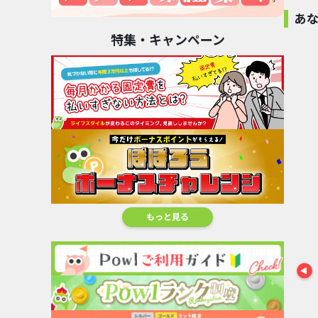
あ
これ
特集・キャンペーン
100%還元
無料
従来
Trip.com （トリ
ップド...
5
%還元
SA
【初月100%以上
【還元大幅UP中】
skyticke
還元】ニ...
dアニ...
イチケ..
17,000pt
8,500pt
80pt
もっと見る