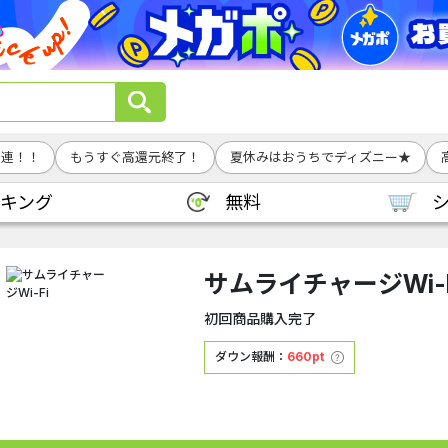
0連！！
もうすぐ高還元終了！
夏休みはおうちでディズニー★
キング
無料
サムライチャージWi-F
初回商品購入完了
ダウン報酬：
660pt