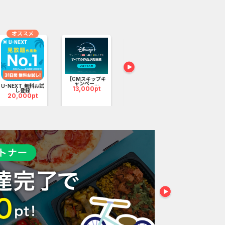
オススメ
無料
【CMスキップキ
【Ipsos iSay】ア
じゃらんnet
として注目されています。
ャンペー...
ンケー...
テル・...
U-NEXT_無料お試
13,000pt
3,800pt
1
%還元
し登録
20,000pt