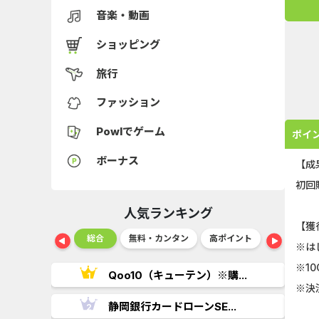
音楽・動画
ショッピング
旅行
ファッション
Powlでゲーム
ポイ
ボーナス
【成
初回
人気ランキング
【獲
ショッピング
総合
無料・カンタン
高ポイント
ゲーム
※は
※1
..
Qoo10（キューテン）※購...
※決
.
静岡銀行カードローンSE...