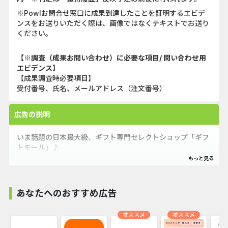
※Powlお問合せ窓口に成果到達したことを証明するエビデ
ンスをお送りいただく際は、画像ではなくテキストでお送り
ください。
【※調査（成果お問い合わせ）に必要な項目/ 問い合わせ用
エビデンス】
【成果調査時必要項目】
受付番号、氏名、メールアドレス（注文番号）
広告の説明
いま話題の日本最大級、ギフト専門セレクトショップ「ギフ
トモール」♪
名前入りの世界に１つだけのプレゼントや、誕生日ケーキ・
フラワーギフト・ブランド商品・お名前ポエムなど
、100万人以上の購買データを元に売れ筋のセレクトアイテ
あなたへのおすすめ広告
ムが紹介されています。
オススメ
オススメ
お祝いコンシェルジュによる手厚いサポートも人気の秘密で