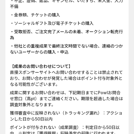
・不正、虚偽、返品、キャンセル、いたずら、未入金、入力
不備
・金券類、チケットの購入
・ソーシャルギフト及び電子チケットの購入
・受取拒否、ご注文完了メールの未着、オークション転売行
為
・他社との重複成果で最終注文時間でない場合、連絡のつか
ないユーザーからの購入・申込
【成果のお問い合わせについて】
直接スポンサーサイトへお問い合わせすることは禁止されて
おり、お問い合わせが発覚した場合はポイント付与対象外と
なる可能性がございます。
成果に関するお問い合わせは、下記期日までにPowlお問合
せ窓口（高pt）までご連絡ください。期限を超過した場合は
調査対象外となります。
獲得審査中に反映されない（トラッキング漏れ）：アクショ
ンした日から50日以内
ポイントが付与されない（成果調査）：判定日から50日以
内 ※判定は「獲得履歴」反映予定の前後に行われます。