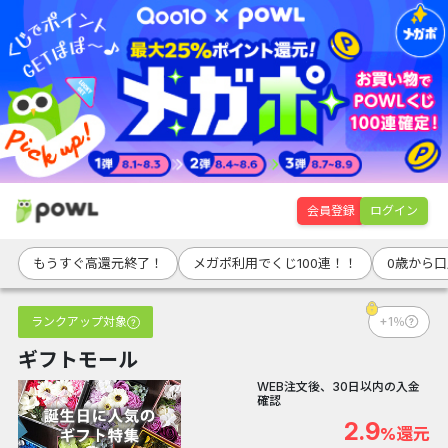
会員登録
ログイン
もうすぐ高還元終了！
メガポ利用でくじ100連！！
0歳から
ランクアップ対象
+1％
ギフトモール
WEB注文後、30日以内の入金
確認
2.9
%還元