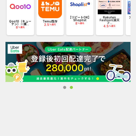
す！
【リピートOK】
Rakuten
アニ
Shoplist
Fashion(楽天
ラ
ザ
Qoo10（キュー
Temu既存
フ...
8
1
%還元
テン）※購...
2.5
%還元
4.5
%還元
8
%還元