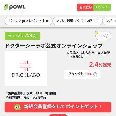
会員登録
ログイン
ボーナスptプレゼント中★
メガポ利用でくじ100連！！
スキマ
ランクアップ対象
+1％
ドクターシーラボ公式オンラインショップ
商品購入（本人利用・本人確認
：入金確認）
2.4
%還元
ダウン報酬：
3%
「獲得審査中」反映：即時～3日程度
「獲得履歴」反映：90日程度
新規会員登録をしてポイントゲット！