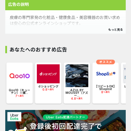
広告の説明
皮膚の専門家発の化粧品・健康食品・美容機器のお買い求め
は安心の公式オンラインショップです。
ベスコス多数受賞のアクアコラーゲンゲルや口コミ・SNSで
も話題のVC100エッセンスローションEXなど多数品揃え。
あなたへのおすすめ広告
公式オンラインショップ限定の特別なキャンペーンやプレゼ
ントなど様々な特典もご用意しています。
オススメ
大切な方へのプレゼントにギフトラッピングサービスも行っ
ております。
ー
ｄショッピング
【リピートOK】
レン
Shoplist
【
0.8
%還元
Qoo10（キュー
AZUL BY
8
%還元
テン）※購...
MOUSSY（アズ
ー...
7
%還元
4.8
%還元