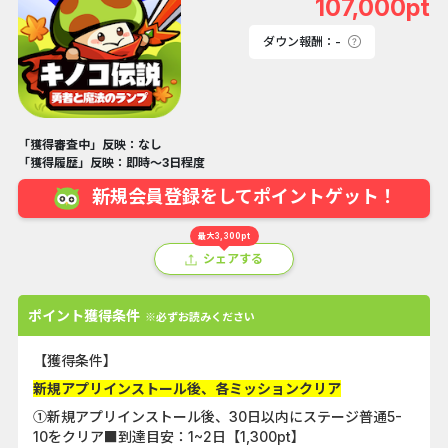
107,000pt
ダウン報酬：-
「獲得審査中」反映：なし
「獲得履歴」反映：即時～3日程度
新規会員登録をしてポイントゲット！
最大3,300pt
シェアする
ポイント獲得条件
※必ずお読みください
【獲得条件】
新規アプリインストール後、各ミッションクリア
①新規アプリインストール後、30日以内にステージ普通5-
10をクリア■到達目安：1~2日【1,300pt】