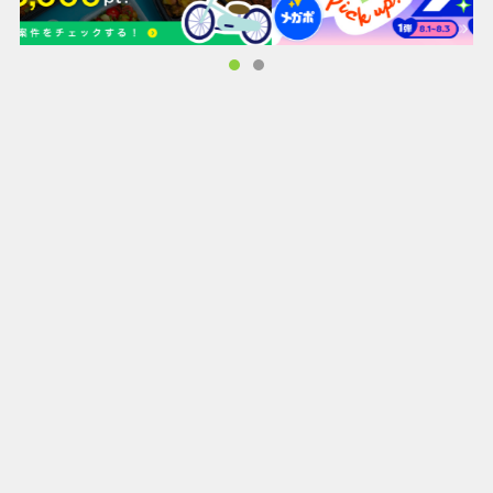
【自由な職業変更、超進化】
キノコは冒険の過程で自由に職業を変えることができ、戦闘
のニーズや戦略に応じて適切な職業を選ぶことができます。
戦士、射手、魔法使い、各職業には独特のスキルとスタイル
があり、プレイヤーは各種のキャラクターの良さを存分に体
験することができます。継続的な修練と新スキルの習得を通
じて、キノコは超進化を遂げ、いじめられていた小さなキノ
コから真の英雄になります。
【仲間を募集し、一緒に冒険】
冒険には仲間が必要で、キノコは一人ではありません。プレ
イヤーは様々な仲間を募集して強力な冒険チームを組むこと
ができます。これらの仲間は、もしかすると神秘的で可愛ら
しい生物かもしれません。彼らはキノコと共に前進し、未知
の挑戦に立ち向かい、キノコの故郷を共に守ります。
【気軽な社交、共闘Boss】
新しい友達と気軽に交流できるので、冒険の心得やテクニッ
クを共有しましょう。ギルドに加入すると、他のキノコ勇者