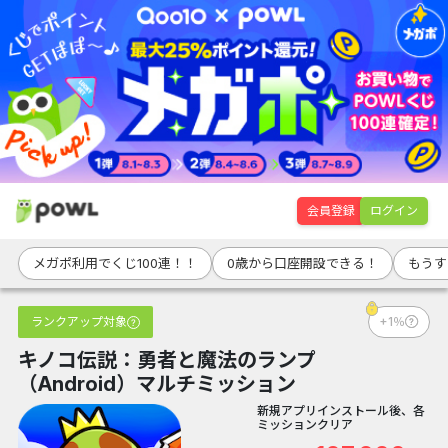
会員登録
ログイン
メガポ利用でくじ100連！！
0歳から口座開設できる！
もうす
ランクアップ対象
+1％
キノコ伝説：勇者と魔法のランプ
（Android）マルチミッション
新規アプリインストール後、各
ミッションクリア