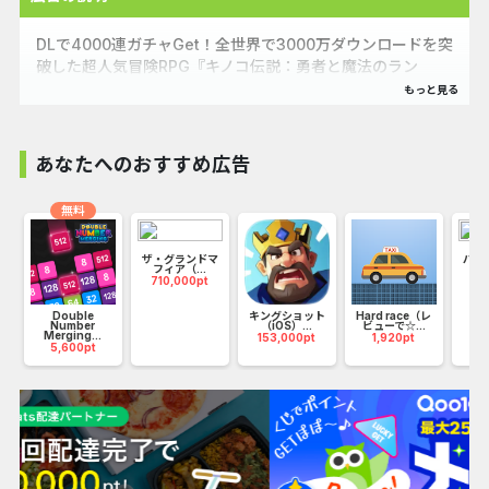
DLで4000連ガチャGet！全世界で3000万ダウンロードを突
破した超人気冒険RPG『キノコ伝説：勇者と魔法のラン
プ』、ついに日本上陸！
100年前、キノコ一族の勇者が魔王と壮絶な戦いを繰り広
あなたへのおすすめ広告
げ、多大な犠牲を払って、女神様が魔法のランプの力で魔王
を封印すると、勇者も深い眠りにつきました。
無料
100年後、魔王の封印が解かれようとしています。深い眠り
から目覚めた勇者は、女神様が残してくれたランプの力を使
ザ・グランドマ
パズ
って強くなり、再び魔王を打ち負かさなければなりません。
マ
フィア（...
（i
710,000pt
16
Double
キングショット
Hard race（レ
【放置でステージを進める、爽快なガチャ体験】
Number
（iOS）...
ビューで☆...
Merging...
153,000pt
1,920pt
5,600pt
放置機能で自動的にステージが進むので、ゲームの進行を常
に注視する必要はありません。冒険の過程で、ランプをタッ
プして豪華な装備報酬を得ることで、爽快なガチャ体験を味
わうことができます。指先一つで、簡単に伝説級の装備や最
高品質のステータスを手に入れましょう！