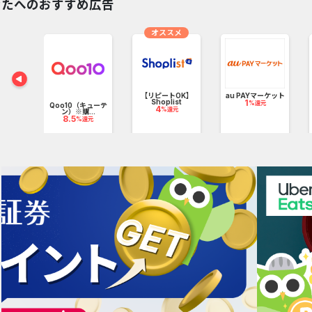
見えない生命エネルギーや波動を感じやすい方も、そうでない方も
なたへのおすすめ広告
スタルのもつ煌くようなポジティブエネルギーを受け取ってほしい。
オススメ
な祈りを込めて、世界各地を旅しながら
れられた宝石・鉱物は、熟練の職人の手仕事により、
【リピートOK】
au PAYマーケット
ジナルの研磨やデザインが施された
Shoplist
1
%還元
コム
Qoo10（キューテ
4
%還元
ン）※購...
元
8.5
%還元
ジナリティの高いジュエリーに仕立てられます。
種類は、地金を使用したラグジュアリーなデザインから、
ュアルにつけられるものまで様々。
ラインショップや明治神宮前の実店舗では、
りどりの宝石や原石の他が並んでいますので、ぜひ一度ご覧ください。