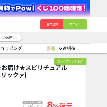
会員登録
ログイン
じ100連！！
ショッピング
友達招待
ランクアップ対象
をお届け★スピリチュアル
ハリックァ)
8
%還元