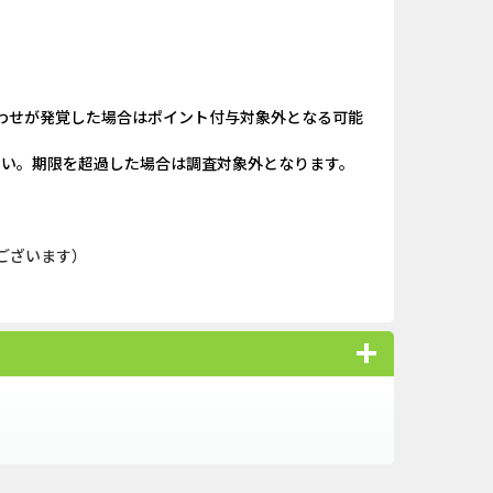
規口座開設...
And_ロードモバイル_SUR...
（1取引1...
iOS_エバーテイル_3日間...
わせが発覚した場合はポイント付与対象外となる可能
nding（ダーウ...
iOS_パズル＆コンクエス...
ださい。期限を超過した場合は調査対象外となります。
ank（オルタナ...
And_パズル＆コンクエス...
nding（ダーウ...
And_スーパーラッキーカ...
ございます）
ーチ【男性...
Berry Factory Tycoon（...
口座開設のみ）
And_タイトーオンライン...
AL SERIES（J...
【還元UP中】パズル＆サ...