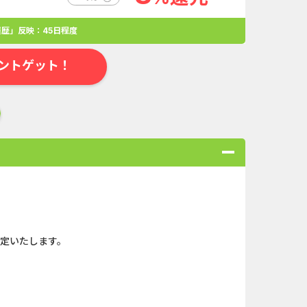
歴」反映：45日程度
ントゲット！
合
無料・カンタン
高ポイント
ゲーム
アプリ
クレジットカ
確定いたします。
ローンSE...
Double Number Merging...
ABEMAプレ...
iOS_スーパーラッキーカ...