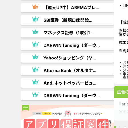
・L
【還元UP中】ABEMAプレ...
.
SBI証券【新規口座開設...
【成
直接
マネックス証券（1取引1...
性が
成果
DARWIN funding（ダーウ...
※判
..
Yahoo!ショッピング（ヤ...
・お
・注
Alterna Bank（オルタナ...
・メ
・申
※確
And_ホットペッパービュ...
広告
DARWIN funding（ダーウ...
Ha
20