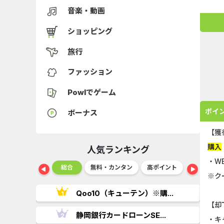
音楽・動画
ショッピング
旅行
ファッション
Powlでゲーム
ポイ
ボーナス
【獲
購入
人気ランキング
・W
ショッピング
総合
無料・カンタン
高ポイント
ゲーム
※ク
..
Qoo10（キューテン）※購...
【却
.
静岡銀行カードローンSE...
・キ