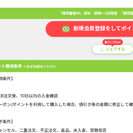
「獲得審査中」反映：即時～3日程度
「獲得履
新規会員登録をしてポイ
最大3,300pt
シェアする
ント獲得条件
※必ずお読みください
得条件】
EB注文後、10日以内の入金確認
アプリ
クレジットカード
金融
生活
ショッピング
総
ーポン/ポイントを利用して購入した場合、値引き後の金額に修正して
Double Number Merging...
静岡銀行カード
下条件】
GFS無料特別講座
【還元UP中】
ャンセル、二重注文、不正注文、返品、未入金、受取拒否