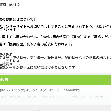
INE経由の注文
U-NEXT_無料お試し登録
SBI証券【新
DOOR賃貸
マネックス証券
果のお問合せについて】
スポンサーサイトへお問い合わせすることは禁止されており、お問い合
【Ipsos iSay】アンケー...
DARWIN fu
ございます。
に関するお問い合わせは、Powlお問合せ窓口（高pt）までご連絡く
Nielsen（ニールセン）...
Alterna B
定は「獲得履歴」反映予定の前後に行われます。
Nielsen（ニールセン）...
DARWIN fu
申込み名
文番号（申込番号、受付番号、管理番号、契約番号などの記載の場合も
ホットペッパーグルメ［...
ポケットリサ
ールアドレス
込確認メール
認メールがお手元にない場合は不要となります。
Wood Block Jam（レベル...
楽天証券（
の説明
ウォーターカラーソート...
JCB ORIGIN
riqua(ハリックァ)は、クリスタルヒーラーKamomiが
08年9月にスタートさせた、スピリチュアルジュエリーブランドです。