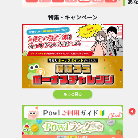
目に
あ
クリ
特集・キャンペーン
そん
セナクリア
13,000pt
仕入
オリ
ビックカメラ.com
AliExpress
山善ビズ
1
1.8
4.8
%還元
%還元
%還
オリ
その
カジ
オン
もっと見る
色と