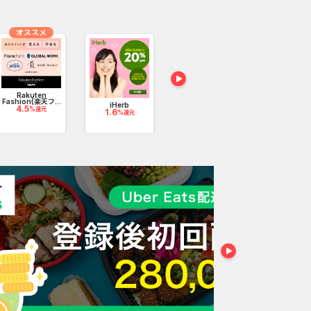
オススメ
Rakuten
ロートV5ア
Fashion(楽天フ...
ジョンa
iHerb
タカミスキンピー
4.5
2,700p
%還元
1.6
ル【初...
%還元
8,910pt