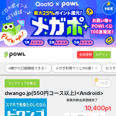
会員登録
ログイン
0歳から口座開設できる！
メガポ利用でくじ100連！！
もうす
ランクアップ対象
+1％
dwango.jp(550円コース以上)<Android>
新規月額会員登録完了
10,400pt