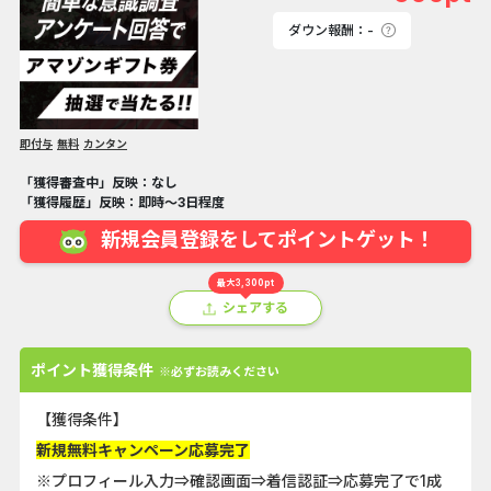
ダウン報酬：-
即付与
無料
カンタン
「獲得審査中」反映：なし
「獲得履歴」反映：即時～3日程度
新規会員登録をしてポイントゲット！
最大3,300pt
シェアする
ポイント獲得条件
※必ずお読みください
【獲得条件】
新規無料キャンペーン応募完了
※プロフィール入力⇒確認画面⇒着信認証⇒応募完了で1成