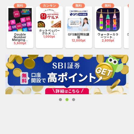
無料
カンタン
無料
無料
カ
ホットペッパー
グルメ［...
ロ
Double
GFS無料特別講
ウォーターカラ
クラ
1,000pt
Number
座
ーソート...
し
Merging...
12,000pt
2,600pt
1
5,600pt