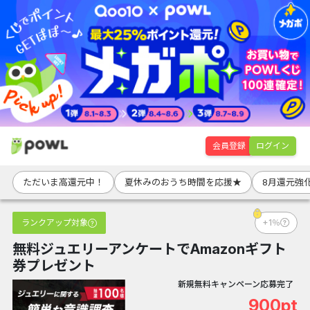
会員登録
ログイン
ただいま高還元中！
夏休みのおうち時間を応援★
8月還元強
ランクアップ対象
+1％
無料ジュエリーアンケートでAmazonギフト
券プレゼント
新規無料キャンペーン応募完了
900pt