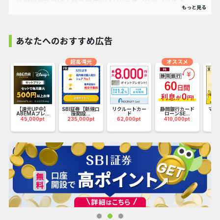
正規取扱代理店・株式会社NEXTのキャンペーンサイト
※
サイトに掲載していないキャンペーンは適応できません
あなたへのおすすめ広告
■Pikara光（ピカラ光）とは
超高還元
オススメ
四国電力グループである株式会社STNetが提供する、四国電
力管轄内限定の光回線です。
国
四国電力とセット割もあり業界最安級の月額料金でずっとご
利用いただけます！
【還元UP中】
SBI証券【新規口
リクルートカー
静岡銀行カード
マネ
ABEMAプレ...
座開設...
ド
ローンSE...
（1
45,000pt
235,000pt
62,000pt
410,000pt
17
・ホームタイプ：月額4,620円（税込）～
・マンションタイプ：月額3,520円（税込）～
・四国電力の電気をご利用中の方
でんきといっしょ割で通信費も電気もお得に♪
・auユーザーの方・Pontaポイントを貯めている方