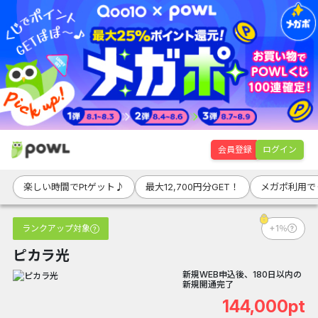
会員登録
ログイン
楽しい時間でPtゲット♪
最大12,700円分GET！
メガポ利用で
ランクアップ対象
+1％
ピカラ光
新規WEB申込後、180日以内の
新規開通完了
144,000pt