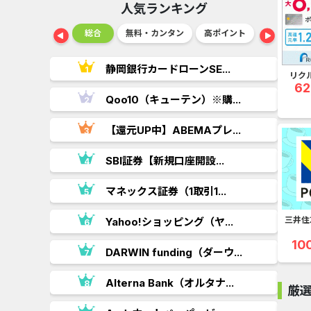
人気ランキング
ショッピング
総合
無料・カンタン
高ポイント
ゲーム
..
静岡銀行カードローンSE...
リク
62
.
Qoo10（キューテン）※購...
.
【還元UP中】ABEMAプレ...
SBI証券【新規口座開設...
マネックス証券（1取引1...
三井住
Yahoo!ショッピング（ヤ...
10
DARWIN funding（ダーウ...
..
Alterna Bank（オルタナ...
厳