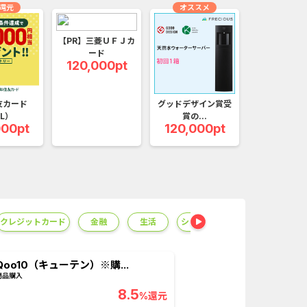
ーチ【男性...
And_スーパーラッキーカ...
還元
オススメ
口座開設のみ）
And_エバーテイル_3日間...
【PR】三菱ＵＦＪカ
ード
120,000pt
友カード
グッドデザイン賞受
L）
賞の...
000pt
120,000pt
クレジットカード
金融
生活
ショッピング
総合
無
Qoo10（キューテン）※購...
Double 
商品購入
新規インストー
8.5
%還元