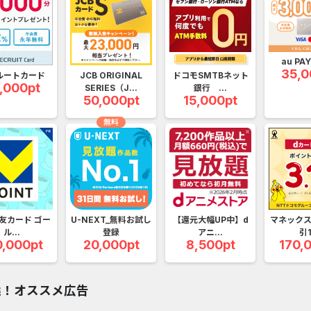
アプリ
クレジットカード
金融
生活
ショッピング
総
au PA
Double Number Merging...
静岡銀行カード
35,0
ルートカード
JCB ORIGINAL
ドコモSMTBネット
,000pt
SERIES（J...
銀行 ...
GFS無料特別講座
【還元UP中】
50,000pt
15,000pt
無料
U-NEXT_無料お試し登録
SBI証券【新
DOOR賃貸
マネックス証券
【Ipsos iSay】アンケー...
DARWIN fu
友カード ゴー
U-NEXT_無料お試し
【還元大幅UP中】d
マネックス
Nielsen（ニールセン）...
Alterna B
ル...
登録
アニ...
引1
0,000pt
20,000pt
8,500pt
170,
Nielsen（ニールセン）...
DARWIN fu
ホットペッパーグルメ［...
みずほ銀行
選！オススメ広告