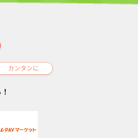
カンタンに
る！