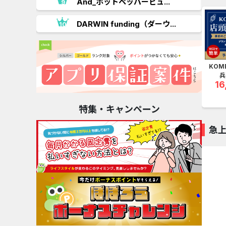
And_ホットペッパービュ...
.
DARWIN funding（ダーウ...
KOM
兵
16
特集・キャンペーン
急
ショッピ
Qoo10（キューテン）※購...
商品購入
1.3
8.5
%還元
%還元