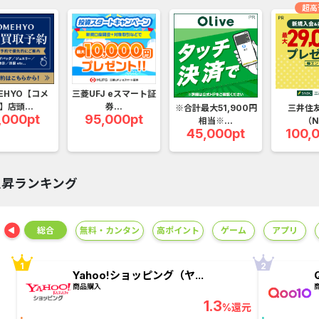
ウォーターカラーソート...
ポケットリサ
超高
アンケート募集サイト、...
楽天証券（
EHYO【コメ
三菱UFJ eスマート証
】店頭...
券...
※合計最大51,900円
三井住
,000pt
95,000pt
相当※...
（N
45,000pt
100,
上昇ランキング
ング
総合
無料・カンタン
高ポイント
ゲーム
アプリ
Yahoo!ショッピング（ヤ...
商品購入
1.3
%還元