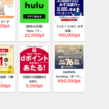
合
無料・カンタン
高ポイント
ゲーム
アプリ
クレジットカ
Y カード
ローンSE...
Double Number Merging...
00pt
【夏休み応援】
【リピートOK】みず
Hulu（フ...
ほ銀...
ABEMAプレ...
iOS_スーパーラッキーカ...
22,000pt
100,000pt
規口座開設...
iOS_エバーテイル_3日間...
（1取引1...
Berry Factory Tycoon（...
nding（ダーウ...
iOS_パズル＆コンクエス...
DARWIN
funding（ダーウ...
証券（1取
【初回31日間無料】
ank（オルタナ...
And_パズル＆コンクエス...
680,000pt
...
NAVI...
000pt
5,000pt
nding（ダーウ...
And_ロードモバイル_SUR...
「口座開設」
【還元UP中】パズル＆サ...