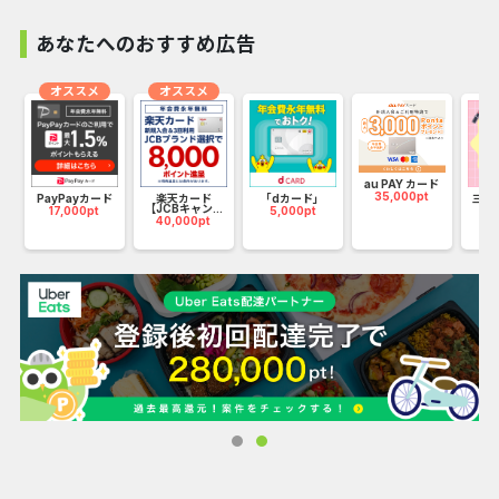
あなたへのおすすめ広告
①イオングループの対象店舗なら、
オススメ
オススメ
WAONPOINTがいつでも2倍！
全国のイオン、イオンモール、
au PAY カード
35,000pt
PayPayカード
楽天カード
「dカード」
三井
ダイエー、マックスバリュなど
」
【JCBキャン...
（N
17,000pt
5,000pt
40,000pt
90
イオングループの対象店舗で
ご利用いただくと200円(税込)ごとに
2ポイントプレゼントいたします。
②毎月20・30日の「お客さま感謝デー」は
お買い物代金が5％OFF
全国のイオン、マックスバリュ、