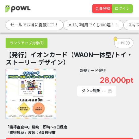
会員登録
ログイン
セールでお得に夏服GET！
メガポ利用でくじ100連！！
スキ
ランクアップ対象
+1％
【発行】イオンカード（WAON一体型/トイ・
ストーリー デザイン）
新規カード発行
28,000pt
ダウン報酬：-
「獲得審査中」反映：即時～3日程度
「獲得履歴」反映：60日程度