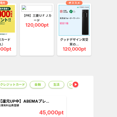
口座開設のみ）
【還元UP中】パズル＆サ...
還元
オススメ
AL SERIES（J...
And_ミステリータウン：...
【PR】三菱ＵＦＪカ
ード
120,000pt
友カード
グッドデザイン賞受
L）
賞の...
000pt
120,000pt
クレジットカード
金融
生活
ショッピング
総合
無
【還元UP中】ABEMAプレ...
Double 
新規有料会員登録
新規インストー
45,000pt