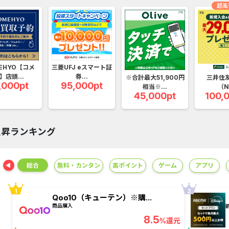
Wood Block Jam（レベル...
楽天証券（
超高
ウォーターカラーソート...
JCB ORIGIN
EHYO【コメ
三菱UFJ eスマート証
】店頭...
券...
※合計最大51,900円
三井住
,000pt
95,000pt
相当※...
（N
45,000pt
100,
上昇ランキング
ング
総合
無料・カンタン
高ポイント
ゲーム
アプリ
Qoo10（キューテン）※購...
商品購入
8.5
%還元