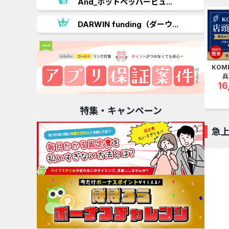
And_ホットペッパービュ...
.
DARWIN funding（ダーウ...
KOM
兵
16
特集・キャンペーン
急
ショッピ
.
【リピートOK】Shoplist
商品購入
8.5
4
%還元
%還元