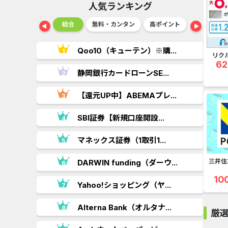
人気ランキング
ショッピング
総合
無料・カンタン
高ポイント
ゲーム
..
Qoo10（キューテン）※購...
リク
62
.
静岡銀行カードローンSE...
.
【還元UP中】ABEMAプレ...
SBI証券【新規口座開設...
マネックス証券（1取引1...
三井住
DARWIN funding（ダーウ...
10
Yahoo!ショッピング（ヤ...
..
Alterna Bank（オルタナ...
厳