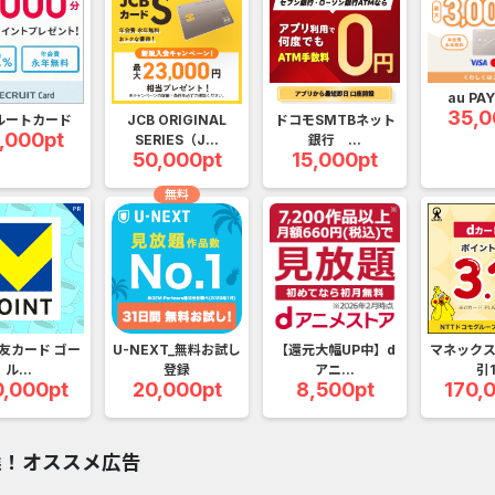
アプリ
クレジットカード
金融
生活
ショッピング
総
au PA
Double Number Merging...
静岡銀行カード
35,0
ルートカード
JCB ORIGINAL
ドコモSMTBネット
,000pt
SERIES（J...
銀行 ...
GFS無料特別講座
【還元UP中】
50,000pt
15,000pt
無料
U-NEXT_無料お試し登録
SBI証券【新
DOOR賃貸
マネックス証券
【Ipsos iSay】アンケー...
DARWIN fu
友カード ゴー
U-NEXT_無料お試し
【還元大幅UP中】d
マネックス
Nielsen（ニールセン）...
Alterna B
ル...
登録
アニ...
引1
0,000pt
20,000pt
8,500pt
170,
Nielsen（ニールセン）...
DARWIN fu
ホットペッパーグルメ［...
ポケットリサ
選！オススメ広告