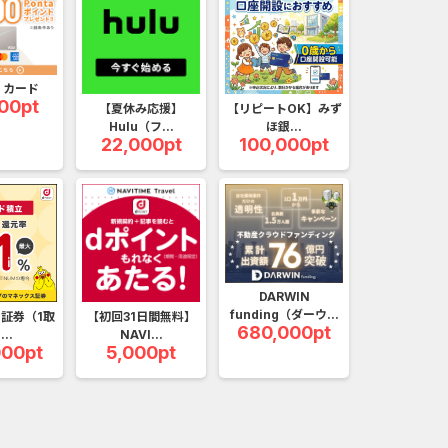
合
無料・カンタン
高ポイント
ゲーム
アプリ
クレジットカ
Y カード
ローンSE...
Double Number Merging...
00pt
【夏休み応援】
【リピートOK】みず
Hulu（フ...
ほ銀...
ABEMAプレ...
iOS_スーパーラッキーカ...
22,000pt
100,000pt
規口座開設...
And_ロードモバイル_SUR...
（1取引1...
iOS_エバーテイル_3日間...
nding（ダーウ...
Berry Factory Tycoon（...
DARWIN
funding（ダーウ...
証券（1取
【初回31日間無料】
ank（オルタナ...
iOS_パズル＆コンクエス...
680,000pt
...
NAVI...
000pt
5,000pt
nding（ダーウ...
And_パズル＆コンクエス...
ーチ【男性...
And_スーパーラッキーカ...