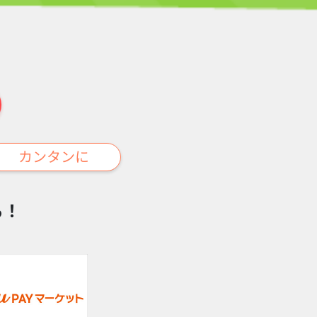
カンタンに
る！